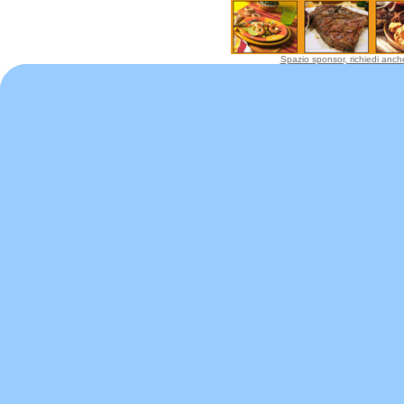
Spazio sponsor, richiedi anche