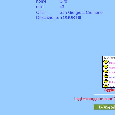
nome:
Ciro
eta
'
:
43
Citta
'
.
:
San Giorgio a Cremano
Descrizione: YOGURT!!!
Aggiun
Leggi messaggi per jason19