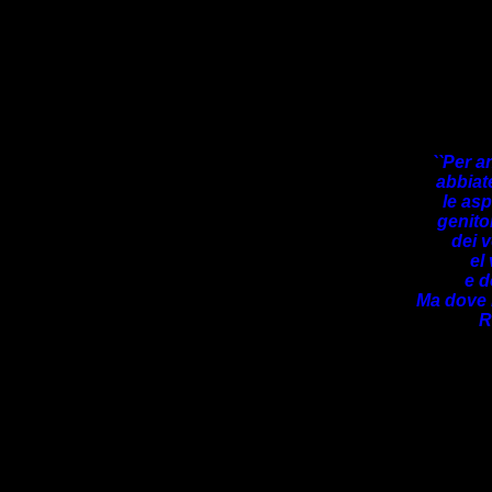
``Per a
abbiat
le asp
genitor
dei v
el
e d
Ma dove 
R