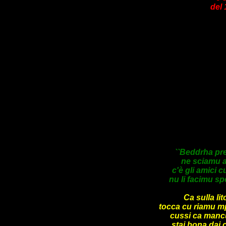
del 
``Beddrha pre
ne sciamu a
c'è gli amici 
nu li facimu sp
Ca sulla li
tocca cu riamu m
cussi ca manc
stai bona dai