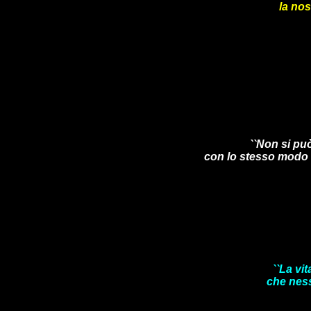
la nos
``Non si pu
con lo stesso modo d
``La vi
che ness