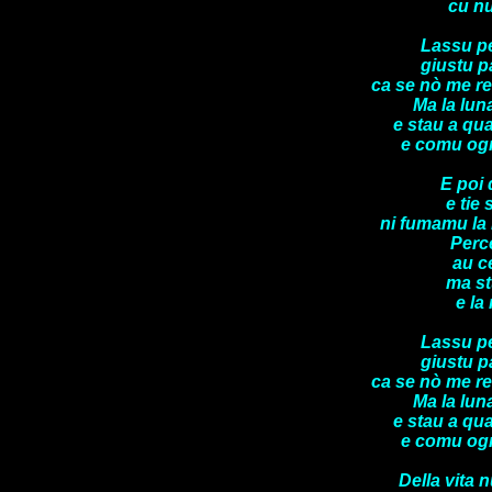
cu nu
Lassu pe
giustu p
ca se nò me reo
Ma la lu
e stau a qu
e comu ogn
E poi 
e tie 
ni fumamu la 
Percè
au c
ma st
e la
Lassu pe
giustu p
ca se nò me reo
Ma la lu
e stau a qu
e comu ogn
Della vita n