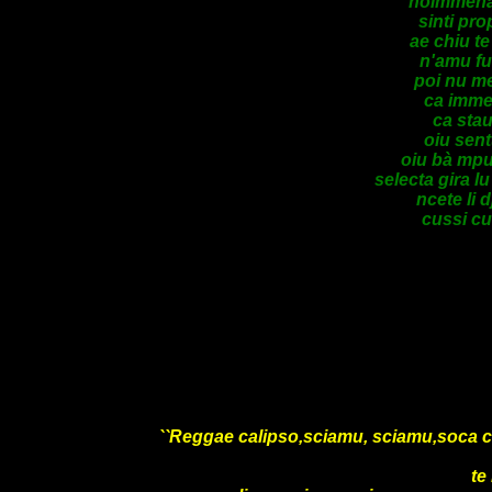
hoimmena 
sinti pro
ae chiu te
n'amu fu
poi nu me
ca imme 
ca stau
oiu sent
oiu bà mpu
selecta gira lu
ncete li 
cussi cu
``Reggae calipso,sciamu, sciamu,soca cali
te