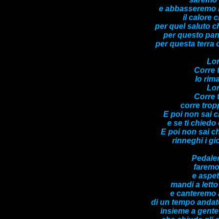
e abbasseremo la
il calore 
per quel saluto 
per questo pan
per questa terra 
Lon
Corre 
Io rim
Lon
Corre 
corre trop
E poi non sai c
e se ti chiedo
E poi non sai ch
rinneghi i gi
Pedale
faremo
e aspet
mandi a letto 
e canteremo 
di un tempo andato
insieme a gente