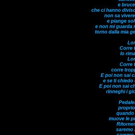
e bruce
che ci hanno divi
non sa vivere
e piange sol
e non mi guarda m
torno dalla mia ge
Lon
Corre 
Io rim
Lon
Corre 
corre trop
E poi non sai c
e se ti chiedo
E poi non sai ch
rinneghi i gi
Pedale
proprio
quando i
muove le pr
Ritorner
saremo 
saremo 