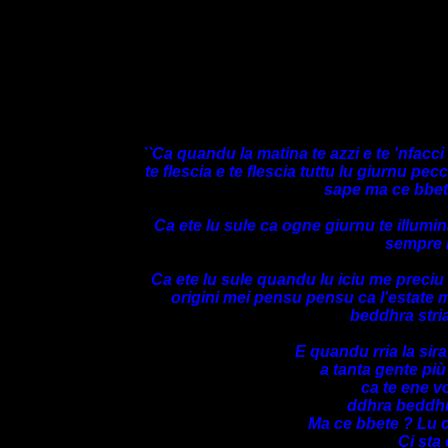
``Ca quandu la matina te azzi e te 'nfacci 
te flescia e te flescia tuttu lu giurnu pec
sape ma ce bbete
Ca ete lu sule ca ogne giurnu te illumi
sempre n
Ca ete lu sule quandu lu iciu me preciu
origini mei pensu pensu ca l'estate 
beddhra stria
E quandu rria la si
a tanta gente più
ca te ene v
ddhra beddhra
Ma ce bbete ? Lu c
Ci sta 