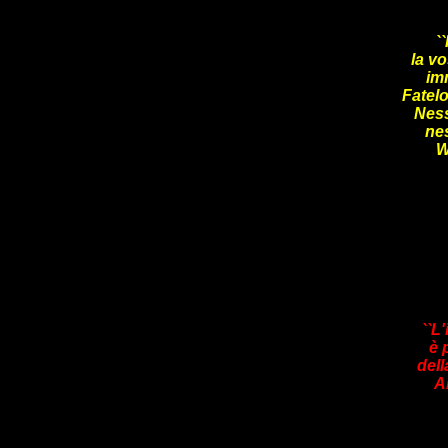
`
la vo
im
Fatelo
Ness
ne
W
``L
è 
dell
A