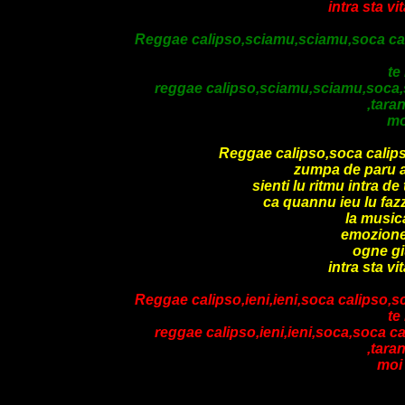
intra sta vi
Reggae calipso,sciamu,sciamu,soca calips
te
reggae calipso,sciamu,sciamu,soca,so
,tara
mo
Reggae calipso,soca calipso
zumpa de paru a 
sienti lu ritmu intra 
ca quannu ieu lu faz
la music
emozione 
ogne g
intra sta vi
Reggae calipso,ieni,ieni,soca calipso,s
te
reggae calipso,ieni,ieni,soca,soca c
,tara
moi 