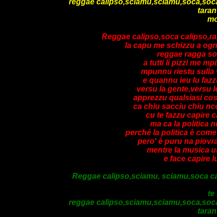
reggae calipso,sciamu,sciamu,soca,soca c
taran
mo
Reggae calipso,soca calipso,rag
la capu me schizzu a ogn
reggae ragga soc
a tutti li pizzi me m
mpunnu riestu sulla 
e quannu ieu lu fazz
versu la gente,versu 
apprezzu qualsiasi cosa
ca chiu sacciu chiu nco
cu te fazzu capire c
ma ca la politica 
perché la politica è come
pero' è puru na piovr
mentre la musica un
e face capire 
Reggae calipso,sciamu, sciamu,soca calip
te
reggae calipso,sciamu,sciamu,soca,soca c
taran