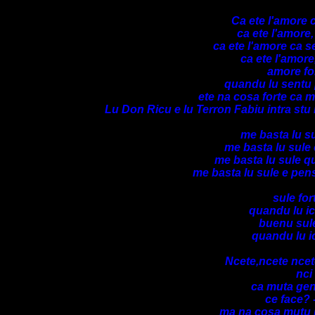
Ca ete l'amore ca
ca ete l'amore,
ca ete l'amore ca 
ca ete l'amore
amore fo
quandu lu sentu
ete na cosa forte ca m
Lu Don Ricu e lu Terron Fabiu intra st
me basta lu su
me basta lu sule 
me basta lu sule q
me basta lu sule e pens
sule fo
quandu lu ic
buenu sul
quandu lu i
Ncete,ncete ncet
nci
ca muta gent
ce face? 
ma na cosa mutu 