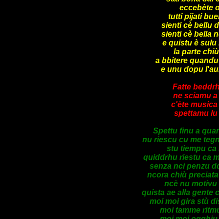
eccebète 
tutti pijati b
sienti cè bellu 
sienti cè bella 
e quistu è sulu 
la parte chiù
a bbitere quandu 
e unu dopu l'au
Fatte beddrh
ne sciamu a 
c'ète musica 
spettamu lu 
Spettu finu a qua
nu riescu cu me te
stu tiempu ca 
quiddrhu riestu ca 
senza nci penzu dd
ncora chiù preciata
ncè nu motivu 
quista ae alla gente 
moi moi gira stù di
moi tamme ritmu
moi moi ogghiu 