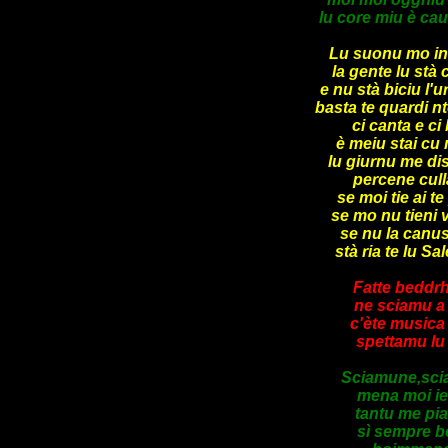
lu core miu è cau
Lu suonu mo intr
la gente lu stà
e nu stà biciu l
basta te quardi n
ci canta e ci
è meiu stai cu 
lu giurnu me di
percene cull
se moi tie ai t
se mo nu tieni v
se nu la canus
stà ria te lu S
Fatte beddrh
ne sciamu a 
c'ète musica 
spettamu lu 
Sciamune,sci
mena moi iest
tantu me pi
sì sempre b