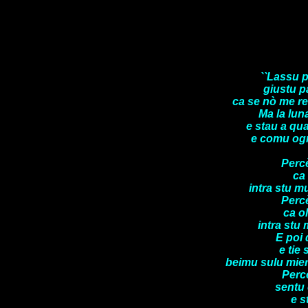
``Lassu p
giustu p
ca se nò me reo
Ma la lu
e stau a qu
e comu ogn
Perc
ca
intra stu m
Perc
ca o
intra stu
E poi 
e tie 
beimu sulu mier
Percè
sentu 
e s