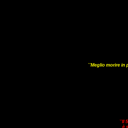
``Meglio morire in 
``Il
è 