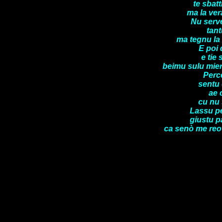
te sbatti
ma la vera
Nu serve
tant
ma tegnu la 
E poi 
e tie 
beimu sulu mier
Percè
sentu 
ae 
cu nu 
Lassu pe
giustu p
ca senò me reota