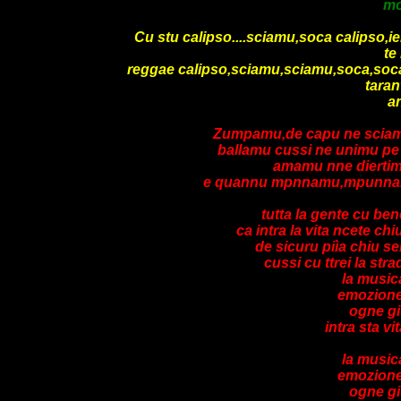
mo
Cu stu calipso....sciamu,soca calipso,ien
te
reggae calipso,sciamu,sciamu,soca,soca c
taran
a
Zumpamu,de capu ne sciam
ballamu cussi ne unimu pe
amamu nne diertimu
e quannu mpnnamu,mpunnamu
tutta la gente cu be
ca intra la vita ncete ch
de sicuru piìa chiu se
cussi cu ttrei la str
la music
emozione 
ogne g
intra sta vi
la music
emozione 
ogne g