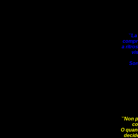
``La
compr
a ritr
vi
Sor
``Non 
co
O quan
decid