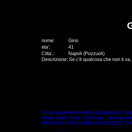
G
nome:
Gino
eta
'
:
41
Citta
'
.
:
Napoli (Pozzuoli)
Descrizione: Se c'è qualcosa che non ti va, dil
Scusa se pretendo dalla vita quello ke...for
dosso quelle mani che mi dai... sono gia depr
RAGIONE TU!!!!!HAI RAGIONEEEEEE T