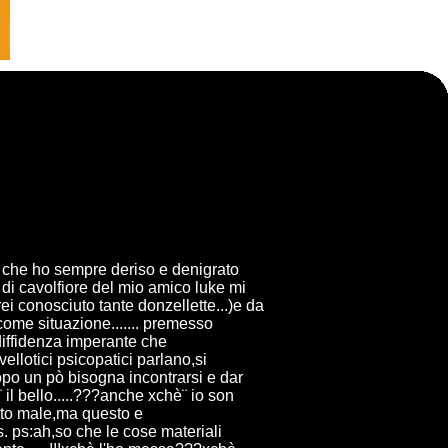
re che ho sempre deriso e denigrato
a di cavolfiore del mio amico luke mi
ei conosciuto tante donzellette...)e da
 come situazione....... premesso
iffidenza imperante che
llotici psicopatici parlano,si
opo un pò bisogna incontrarsi e dar
il bello.....???anche xchè¨ io son
atto male,ma questo e
kris. ps:ah,so che le cose materiali