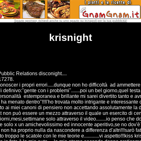
Spazio sponsor, richiedi anche tu uno spazio su ircnapoli per la tua pubblicità!
krisnight
ubblic Relations disconight....
17278.
iconoscer i propri errori.....dunque non ho difficoltà ad ammette
i definivo:"gente con i problemi".......poi un bel giorno,quel test
rsonalità estemporanea e brillante mi sarei divertito tanto e avr
"mi ha menato dentro"!!!l'ho trovata molto intrigante e interessante
 ai miei canoni di pensiero non accettando assolutamente la d
 non può essere un mezzo attraverso il quale un esercito di cerve
ni,mesi,settimane solo attraverso il video........io penso che d
 solo x un amichevolissimo ed innocente aperitivo,se no dov'è¨ 
non ha proprio nulla da nascondere a differenza d'altri!!!sarò f
tto troppo le scatole con le mie teorie e............vi aspetto!!!kiss 