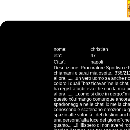
nome:
christian
eta
'
:
47
Citta
'
.
:
napoli
Descrizione: Procuratore Sportivo e P
chiamami e sarai mia ospite...338/21
allora.........un vero uomo sa anche r
coloro i quali "bazzicavan"nelle chat,l
ha registrato(diceva che con la mia pe
allora...........come si dice in gergo:
questo xò,rimango comunque ancorato
spadroneggia nelle chat!!!x me la chat
conoscono e scatenano emozioni x gior
spazio alle volontà del destino,anche
una persona"alla luce del giorno"che 
quanto.......!!!!!!!spero di non avervi ro