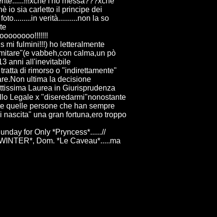
nte......!!!xchè l'ho messa???xchè
 io sia carletto il principe dei
.....in verità..........non la so
te
toooooooo!!!!!!!
 mi fulmini!!!) ho letteralmente
limitare"(e vabbeh,con calma,un pò
3 anni all'inevitabile
ratta di rimorso o "indirettamente"
 fare.Non ultima la decisione
dettissima Laurea in Giurisprudenza
llo Legale x "diseredarmi"nonostante
utte quelle persone che han sempre
i nascita" una gran fortuna,ero troppo
unday for Only *Pryncess*......//
GA-WINTER*, Dom. *Le Caveau*.....ma