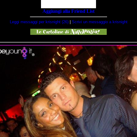
Aggiungi alla Friend List
Leggi messaggi per krisnight (26)
|
Scrivi un messaggio a krisnight