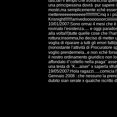
lascian il tempo che trovano,ma quell
una principessina dovrà pur sapere in 
mostri,ma semplicemente xchè essendo u
mettereeeeeeeeeee!!!!!!!!!!!Cmq x i più
Krisnight!!!!!!!arrivedoooooooorciiiiiiiii
10/01/2007:Sono ormai 4 mesi che è fin
rovinato l'esistenza..... e oggi para
alla volta!!!)tutte quelle cose che l'h
rottura:insomma,ho deciso di metter u
voglia di riparare a tutti gli errori f
(nonostante l'attività di Procuratore 
voglio prendermela...e non xchè fors
il nostro ordinamento giuridico non 
affondato il"coltello nella piaga" as
una testa di "K....aiser" x saperla sfr
19/05/2007:Hola ragazzi......comicia l'
Gennaio 2008 : che nessuno la prenda
dubito sian serate x qualche iscritto d