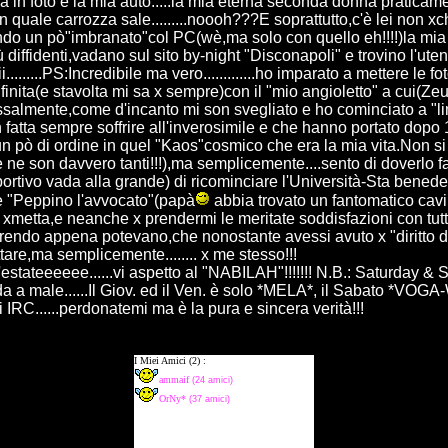
a in foto è la mia auto.....la mia eterna seconda donna praticame
quale carrozza sale.........noooh???E soprattutto,c'è lei non xchè
n pò"imbranato"col PC(wè,ma solo con quello eh!!!!)la mia foto....
 diffidenti,vadano sul sito by-night "Disconapoli" e trovino l'uten
ii.........PS:Incredibile ma vero.............ho imparato a mettere le fo
ita(e stavolta mi sa x sempre)con il "mio angioletto" a cui(Zeus
dossalmente,come d'incanto mi son svegliato e ho cominciato a "
an fatta sempre soffrire all'inverosimile e che hanno portato dopo 1
n pò di ordine in quel "Kaos"cosmico che era la mia vita.Non si t
atti(e ne son davvero tanti!!!),ma semplicemente....sento di doverlo
sportivo vada alla grande) di ricominciare l'Università-Sta bene
e "Peppino l'avvocato"(papà
abbia trovato un fantomatico cavi
lo xmetta,e neanche x prendermi le meritate soddisfazioni con t
serendo appena potevano,che nonostante avessi avuto x "diritto d
uttare,ma semplicemente........ x me stesso!!!
estateeeeee......vi aspetto al "NABILAH"!!!!!!! N.B.: Saturday & S
 a male......Il Giov. ed il Ven. è solo *MELA*, il Sabato *VO
i IRC......perdonatemi ma è la pura e sincera verità!!!