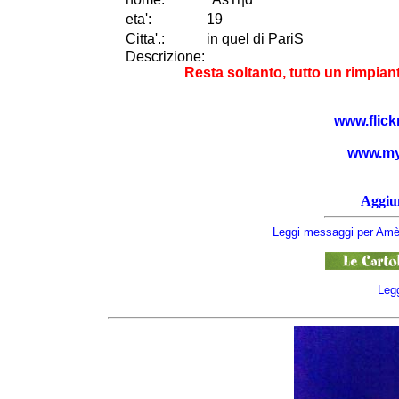
eta
'
:
19
Citta
'
.
:
in quel di PariS
Descrizione:
Resta soltanto, tutto un rimpian
www.flick
www.my
Aggiun
Leggi messaggi per Amèl
Legg