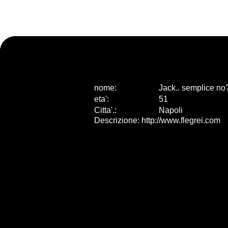
nome:
Jack.. semplice no
eta
'
:
51
Citta
'
.
:
Napoli
Descrizione: http://www.flegrei.com