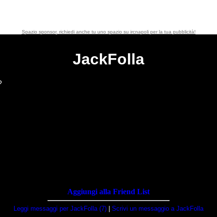
Spazio sponsor, richiedi anche tu uno spazio su ircnapoli per la tua pubblicità!
JackFolla
?
Aggiungi alla Friend List
Leggi messaggi per JackFolla (7)
|
Scrivi un messaggio a JackFolla