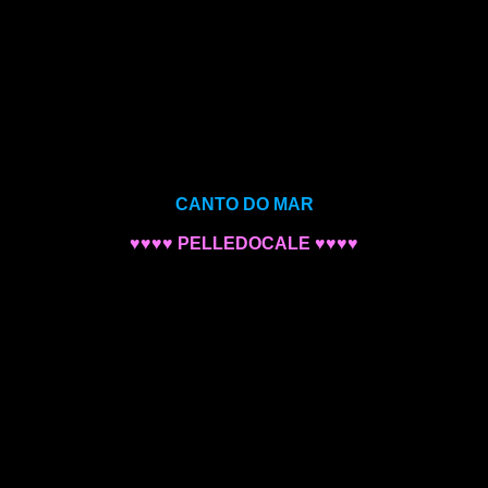
CANTO DO MAR
♥♥♥♥ PELLEDOCALE ♥♥♥♥