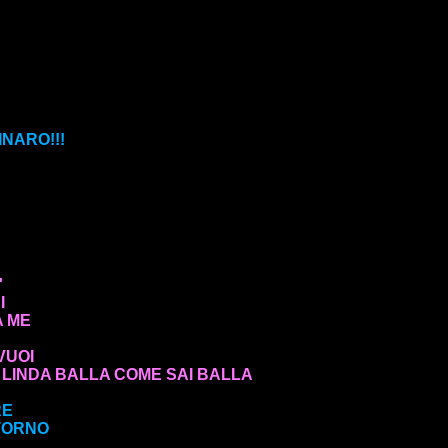
NARO!!!
'
I
A ME
VUOI
A LINDA BALLA COME SAI BALLA
RE
NTORNO