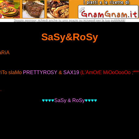
Spazio sponsor, richiedi anche tu uno spazio su ircnapoli per la tua pubblicità!
SaSy&RoSy
aRiA
PiTo sIaMo
PRETTYROSY
&
SAX19
(L'AmOrE MiOoOooOo ;****
.
♥♥♥♥
SaSy & RoSy
♥♥♥♥