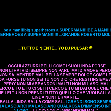
...be a man!!!big superheroes a SUPERMAN!!!!BE A MAN!!!
PERHEROES A SUPERMAN!!!!!! ...GRANDE ROBERTO MOLI
...TUTTO E NIENTE... YO DJ PULSAR
...OCCHI AZZURRI BELLI COME I SUOI LINDA FORSE
NON LI HAI RIDI SEMPRE NON PARLI MAI D'AMORE PERO
NON SAI MENTIRE MAI...BELLA SEMPRE DOLCE COME LE
DA FORSE TU NON SEI TU NON DICI CHE RESTI INSIEME 
PERO' NON MI ABBANDONI MAI TU NON MI LASCI MAI
CERCO E TU E TU CI SEI TI CERCO E TU MI DAI QUEL CHE 
ME LEI TU NON PRENDI TUTTO QUELLO CHE VUOI BALL
LINDA NON FERMARTI...
..BALLA LINDA BALLA COME SAI...
I GRANDI SONO SEMP
MI A LASCIARCI MA LASCIANO QUALKOSA D'IMMENSO I
A LORO
... LUCIO NON CI ABBANDONI MAI :°