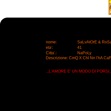
nome:
SaLvAtOrE & RoS
eta
'
:
41
Citta
'
.
:
NaPoLy
Descrizione: CmQ X ChI Nn l'hA Ca
...L'AMORE E' UN MODO DI PORSI..