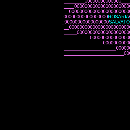
________00000000000000___
____000000000000000000000
__00000000000000000000000
_00000000000000000
ROSARIA
_00000000000000000
SALVAT
__00000000000000000000000
_____00000000000000000000
__________000000000000000
_______________0000000000
____________________00000
_______________________00