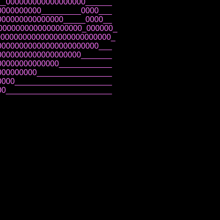
__000000000000000000______
0000000000_________0000___
000000000000000_____0000__
0000000000000000000_000000_
00000000000000000000000000_
00000000000000000000000___
0000000000000000000_______
00000000000000____________
000000000_________________
0000______________________
00________________________