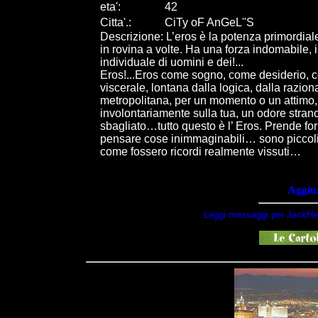
eta
'
:
42
Citta
'
.
:
CiTy oF AnGeL''S
Descrizione: L’eros è la potenza primordi
in rovina a volte. Ha una forza indomabile, i
individuale di uomini e dei!...
Eros!...Eros come sogno, come desiderio, c
viscerale, lontana dalla logica, dalla razio
metropolitana, per un momento o un attimo,
involontariamente sulla tua, un odore str
sbagliato…tutto questo è l’ Eros. Prende form
pensare cose inimmaginabili… sono piccoli f
come fossero ricordi realmente vissuti…
Aggiun
Leggi messaggi per JackHer