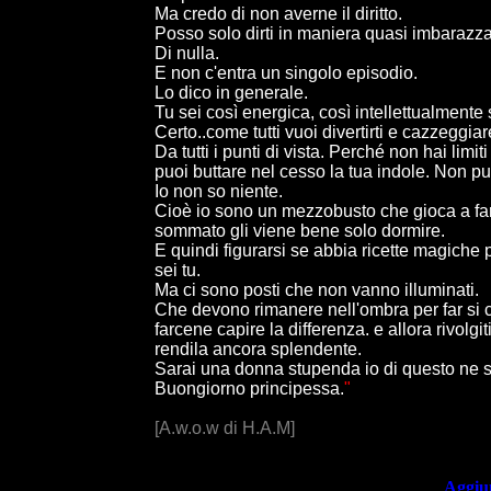
Ma credo di non averne il diritto.
Posso solo dirti in maniera quasi imbarazza
Di nulla.
E non c'entra un singolo episodio.
Lo dico in generale.
Tu sei così energica, così intellettualmente 
Certo..come tutti vuoi divertirti e cazzeggia
Da tutti i punti di vista. Perché non hai lim
puoi buttare nel cesso la tua indole. Non pu
Io non so niente.
Cioè io sono un mezzobusto che gioca a fare
sommato gli viene bene solo dormire.
E quindi figurarsi se abbia ricette magich
sei tu.
Ma ci sono posti che non vanno illuminati.
Che devono rimanere nell'ombra per far si ch
farcene capire la differenza. e allora rivolgiti
rendila ancora splendente.
Sarai una donna stupenda io di questo ne s
Buongiorno principessa.
"
[A.w.o.w di H.A.M]
Aggiun