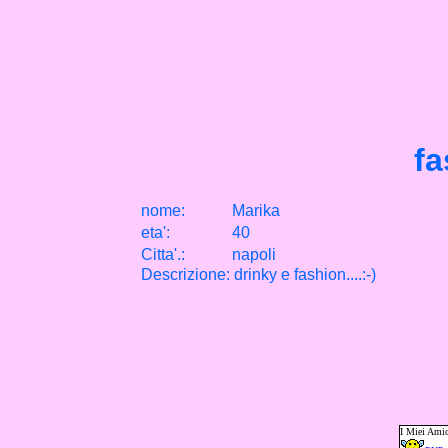
fa
nome:
Marika
eta
'
:
40
Citta
'
.
:
napoli
Descrizione: drinky e fashion....:-)