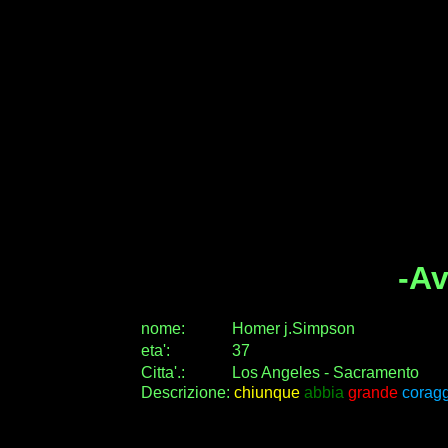
-Av
nome:
Homer j.Simpson
eta
'
:
37
Citta
'
.
:
Los Angeles - Sacramento
Descrizione:
chiunque
abbia
grande
coragg