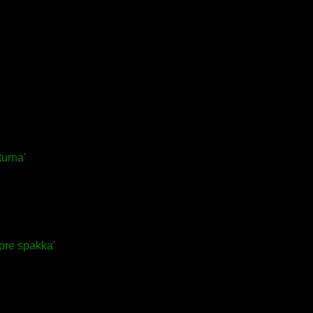
urna'
pre spakka'