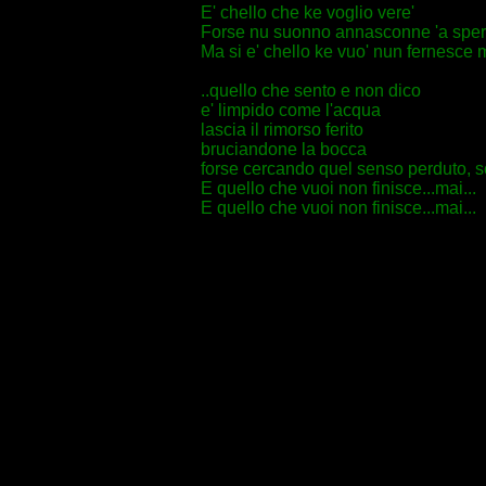
E' chello che ke voglio vere'
Forse nu suonno annasconne 'a sper
Ma si e' chello ke vuo' nun fernesce 
..quello che sento e non dico
e' limpido come l'acqua
lascia il rimorso ferito
bruciandone la bocca
forse cercando quel senso perduto, s
E quello che vuoi non finisce...mai...
E quello che vuoi non finisce...mai...