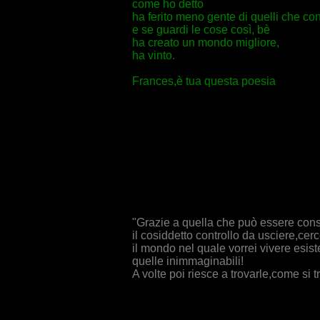
come ho detto
ha ferito meno gente di quelli che co
e se guardi le cose così, bè
ha creato un mondo migliore,
ha vinto.
Frances,è tua questa poesia
"Grazie a quella che può essere consi
il cosiddetto controllo da usciere,cer
il mondo nel quale vorrei vivere esis
quelle inimmaginabili!
A volte poi riesce a trovarle,come si 