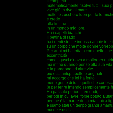
li completa
matematicamente risolve tutti i suoi 
vive giù in riva al mare
mette lo zucchero fuori per le formich
e crede
alla fin fine
in un mondo migliore.
Ha i capelli bianchi
li pettina di rado
ha i denti storti e indossa ampie tute 
su un corpo che molte donne vorrebb
Per anni mi ha irritato con quelle che
eccentricità
come i gusci d'uovo a mollo(per nutrire
ma infine quando penso alla sua vita
e la paragono ad altre vite
più eccitanti,piùbelle e originali
mi accorgo che lei ha ferito
meno gente di tutti quelli che conosc
(e per ferire intendo semplicemente fe
Ha passato periodi tremendi,
periodi in cui avrei forse potuto aiutar
perchè è la madre della mia unica fig
e siamo stati un tempo grandi amanti
ma ne è uscita,