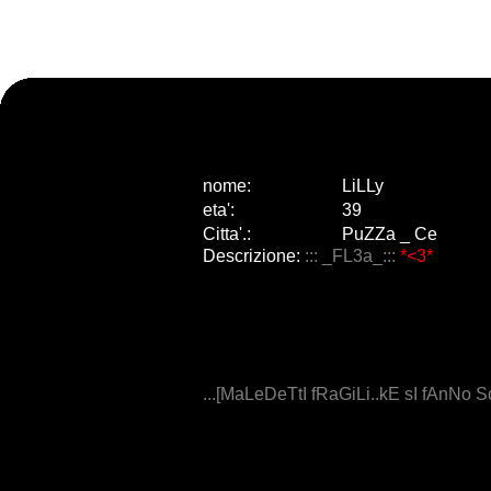
nome:
LiLLy
eta
'
:
39
Citta
'
.
:
PuZZa _ Ce
Descrizione:
::: _FL3a_:::
*<3*
...[MaLeDeTtI fRaGiLi..kE sI fAnNo 