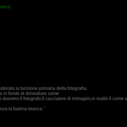
nosco,
derata la funzione primaria della fotografia,
co in fondo di dimostrare come
te davvero.Il fotografo,Il cacciatore di immagini,in realtà è com
trova la balena bianca."