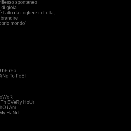
il riflesso spontaneo
 di gioia
l'atto da cogliere in fretta,
 brandire
roprio mondo"
 bE rEaL
iNg To FeEl
 PoWeR
ITh EVeRy HoUr
hO i Am
 My HaNd