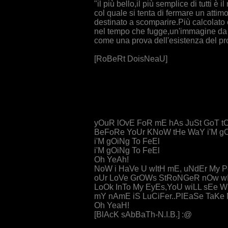
"il più bello,il più semplice di tutti è 
col quale si tenta di fermare un attimo
destinato a scomparire.Più calcolato è 
nel tempo che fugge,un'immagine da
come una prova dell'esistenza del p
[RoBeRt DoisNeaU]
yOuR lOvE FoR mE hAs JuSt GoT tO
BeFoRe YoUr KNoW tHe WaY i'M gO
i'M gOiNg To FeEl
i'M gOiNg To FeEl
Oh YeAh!
NoW i HaVe U wItH mE, uNdEr My
oUr LoVe GrOWs StRoNGeR nOw w
LoOk InTo My EyEs,YoU wiLL sEe W
mY nAmE iS LuCiFer..PlEaSe TaKe
Oh YeaH!
[BlAcK sAbBaTh-N.I.B.] :@