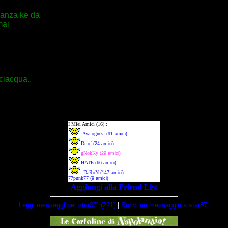
anza ke da
mai
ciacqua..
Aggiungi alla Friend List
Leggi messaggi per star87` (221)
|
Scrivi un messaggio a star87`