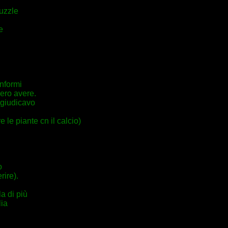
puzzle
e
informi
ero avere.
 giudicavo
 le piante cn il calcio)
o
rire).
la di più
lia
,