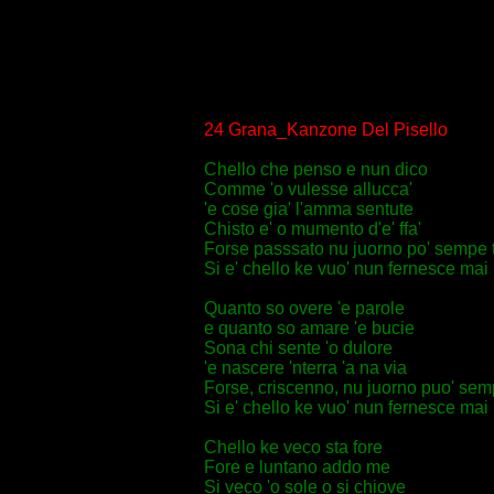
24 Grana_Kanzone Del Pisello
Chello che penso e nun dico
Comme 'o vulesse allucca'
'e cose gia' l'amma sentute
Chisto e' o mumento d'e' ffa'
Forse passsato nu juorno po' sempe t
Si e' chello ke vuo' nun fernesce mai
Quanto so overe 'e parole
e quanto so amare 'e bucie
Sona chi sente 'o dulore
'e nascere 'nterra 'a na via
Forse, criscenno, nu juorno puo' sem
Si e' chello ke vuo' nun fernesce mai
Chello ke veco sta fore
Fore e luntano addo me
Si veco 'o sole o si chiove