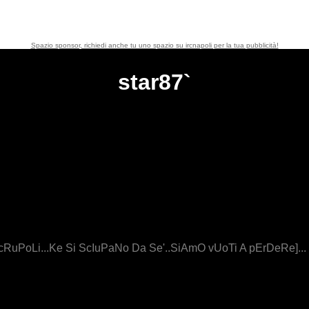
Spazio sponsor, richiedi anche tu uno spazio su ircnapoli per la tua pubblicità!
star87`
ScRuPoLi...Ke Si ScIuPaNo Da Se'..SiAmO vUoTi A pErDeRe]...