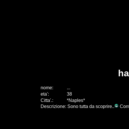
ha
nome:
...
eta
'
:
38
Citta
'
.
:
*Naples*
Descrizione: Sono tutta da scoprire..
Conta