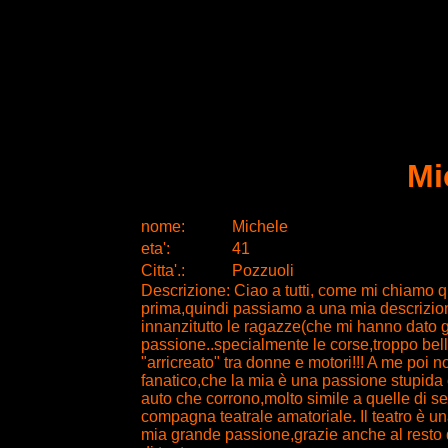
M
nome:
Michele
eta
'
:
41
Citta
'
.
:
Pozzuoli
Descrizione: Ciao a tutti, come mi chiamo q
prima,quindi passiamo a una mia descrizione
innanzitutto le ragazze(che mi hanno dato gio
passione..specialmente le corse,troppo bell
"arricreato" tra donne e motori!!! A me poi 
fanatico,che la mia è una passione stupida e
auto che corrono,molto simile a quelle di se
compagna teatrale amatoriale. Il teatro è u
mia grande passione,grazie anche al resto