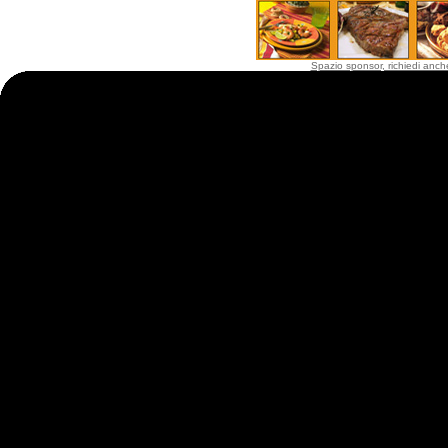
Spazio sponsor, richiedi anche