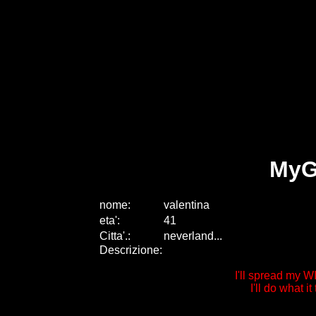
MyG
nome:
valentina
eta
'
:
41
Citta
'
.
:
neverland...
Descrizione:
I'll spread my WI
I'll do what it