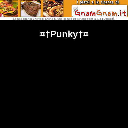
Spazio sponsor, richiedi anche tu uno spazio su ircnapoli per la tua pubblicità!
¤†Punky†¤