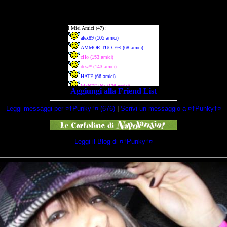
Aggiungi alla Friend List
Leggi messaggi per ¤†Punky†¤ (676)
|
Scrivi un messaggio a ¤†Punky†¤
Leggi il Blog di ¤†Punky†¤