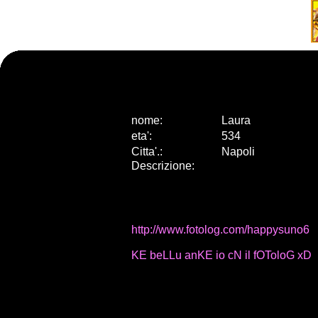
nome:
Laura
eta
'
:
534
Citta
'
.
:
Napoli
Descrizione:
http://www.fotolog.com/happysuno6
KE beLLu anKE io cN il fOToloG xD