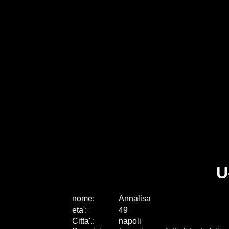
U
nome:
Annalisa
eta
'
:
49
Citta
'
.
:
napoli