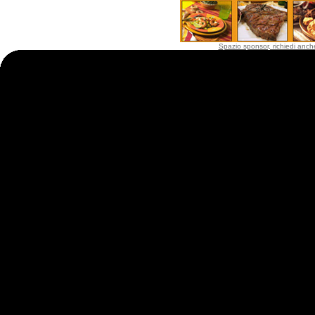
Spazio sponsor, richiedi anche