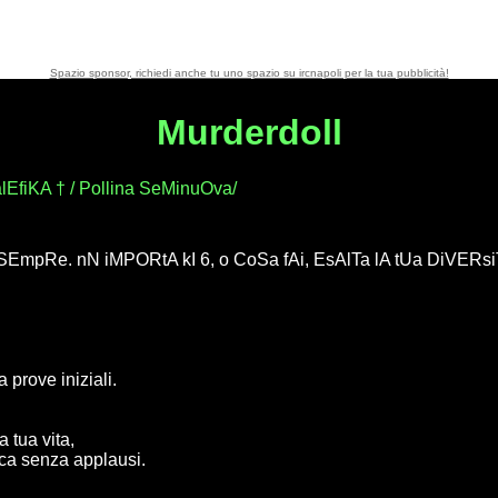
Spazio sponsor, richiedi anche tu uno spazio su ircnapoli per la tua pubblicità!
Murderdoll
EfiKA † / Pollina SeMinuOva/
SEmpRe. nN iMPORtA kI 6, o CoSa fAi, EsAlTa lA tUa DiVERs
 prove iniziali.
 tua vita,
isca senza applausi.