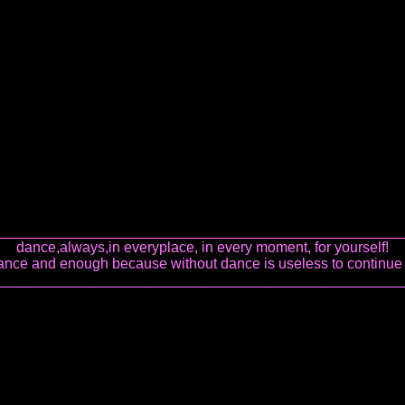
__________________________________________________
dance,always,in everyplace, in every moment, for yourself!
ance and enough because without dance is useless to continue 
___________________________________________________