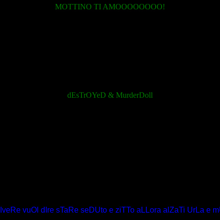
MOTTINO TI AMOOOOOOOO!
dEsTrOYeD & MurderDoll
IveRe vuOl dIre sTaRe seDUto e ziTTo aLLora alZaTi UrLa e 