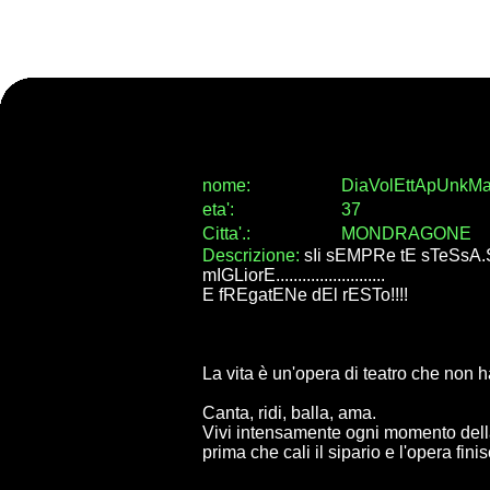
nome:
DiaVolEttApUnkMal
eta
'
:
37
Citta
'
.
:
MONDRAGONE
Descrizione:
sIi sEMPRe tE sTeSsA.
mIGLiorE.........................
E fREgatENe dEl rESTo!!!!
La vita è un'opera di teatro che non ha
Canta, ridi, balla, ama.
Vivi intensamente ogni momento della
prima che cali il sipario e l'opera fin