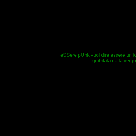
eSSere pUnk vuol dire essere un fott
giubilata dalla verg