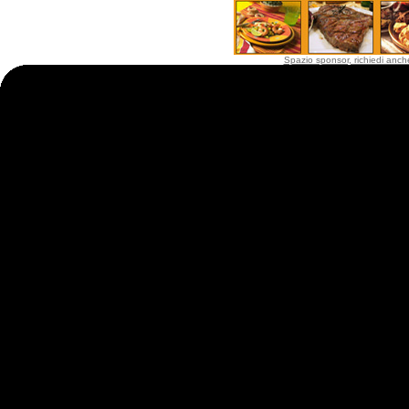
Spazio sponsor, richiedi anche