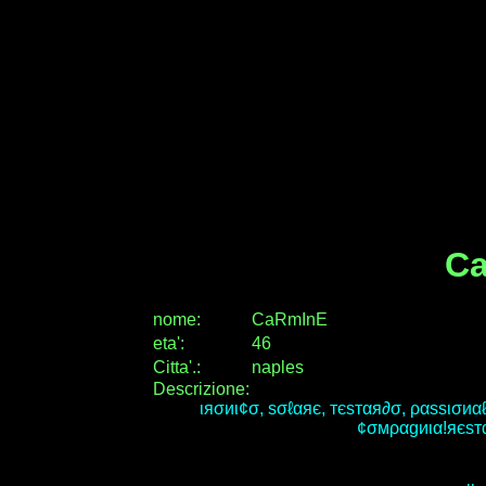
C
nome:
CaRmInE
eta
'
:
46
Citta
'
.
:
naples
Descrizione:
ιяσиι¢σ, ѕσℓαяє, тєѕтαя∂σ, ραѕѕισиαℓ
¢σмραgиια!яєѕтα 