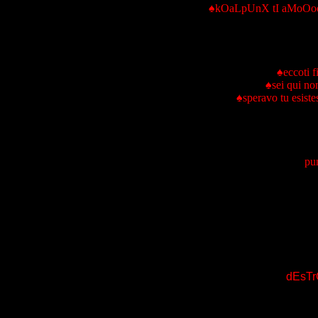
♠kOaLpUnX tI aMoO
♠eccoti f
♠sei qui no
♠speravo tu esist
pu
dEsTr