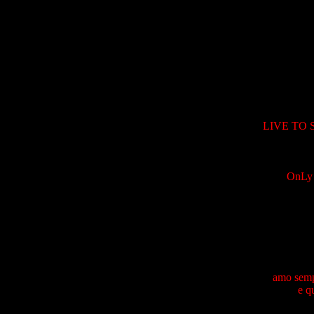
LIVE TO 
OnLy
amo sempr
e q