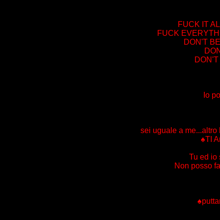
FUCK IT A
FUCK EVERYTHI
DON'T BE
DON
DON'T
Io p
sei uguale a me...altro
♠TI 
Tu ed io
Non posso far
♠putta