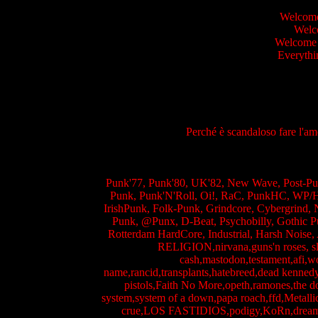
Welcome 
Welco
Welcome 
Everythin
Perché è scandaloso fare l'amo
Punk'77, Punk'80, UK'82, New Wave, Post-Pu
Punk, Punk'N'Roll, Oi!, RaC, PunkHC, WP/Hat
IrishPunk, Folk-Punk, Grindcore, Cybergrind, N
Punk, @Punx, D-Beat, Psychobilly, Gothic Pu
Rotterdam HardCore, Industrial, Harsh Noise
RELIGION,nirvana,guns'n roses, sli
cash,mastodon,testament,afi,
name,rancid,transplants,hatebreed,dead kennedy
pistols,Faith No More,opeth,ramones,the 
system,system of a down,papa roach,ffd,Metall
crue,LOS FASTIDIOS,podigy,KoRn,dream thea