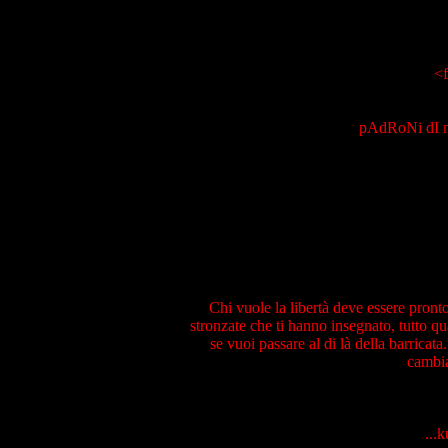
<f
pAdRoNi dI 
Chi vuole la libertà deve essere pronto 
stronzate che ti hanno insegnato, tutto qua
se vuoi passare al di là della barricat
cambia
...k