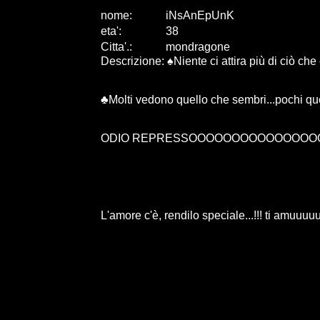
nome:
iNsAnEpUnK
eta
'
:
38
Citta
'
.
:
mondragone
Descrizione: ♠Niente ci attira più di ciò che 
♣Molti vedono quello che sembri...pochi qu
ODIO REPRESSOOOOOOOOOOOOOO
L'amore c'è, rendilo speciale...!!! ti amuuuu