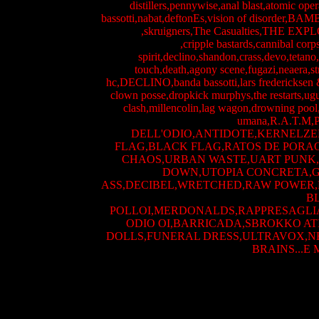
distillers,pennywise,anal blast,atomic ope
bassotti,nabat,deftonEs,vision of disorder,B
,skruigners,The Casualties,THE E
,cripple bastards,cannibal corp
spirit,declino,shandon,crass,devo,tetano
touch,death,agony scene,fugazi,neaera,st
hc,DECLINO,banda bassotti,lars fredericksen &
clown posse,dropkick murphys,the restarts,ugua
clash,millencolin,lag wagon,drowning pool,
umana,R.A.T.
DELL'ODIO,ANTIDOTE,KERNELZER
FLAG,BLACK FLAG,RATOS DE PORAO
CHAOS,URBAN WASTE,UART PUNK,D.
DOWN,UTOPIA CONCRETA,
ASS,DECIBEL,WRETCHED,RAW POWER,
B
POLLOI,MERDONALDS,RAPPRESAGLIA
ODIO OI,BARRICADA,SBROKKO ATI
DOLLS,FUNERAL DRESS,ULTRAVOX,N
BRAINS...E