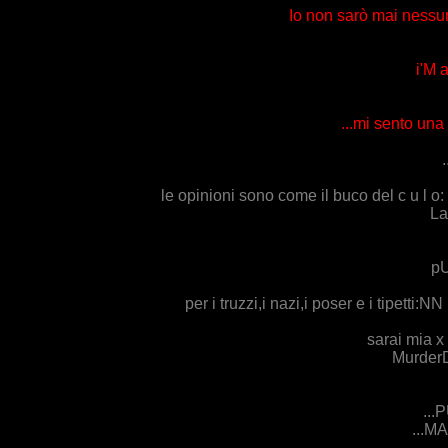
Io non sarò mai ness
i'M
...mi sento una
.
le opinioni sono come il buco del c u l o
La
pU
per i truzzi,i nazi,i poser e i tip
sarai mia x 
MurderD
...
...M