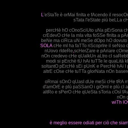
L
'eStaTe è orMai finIta e fAcendo il resoc
sTata l
'
eState più beLLa c
percHè hO cOnoSciUto uNa pErSona cH
crEdevO cHe la mIa vIta foSSe fInIta a pA
beNe ma ciRca uN meSe dOpo hO dovuto 
SOLA
cHe mI ha faTTo riScoprIre il seNso 
nUovo rIdeRe
,
scHerZare e pAriare cOme
nOn credevo cHe qUalkUn aLtro cI saRebb
modi si pErchè tU hAi tuTTe le quaLit
soltantO pErcHè sEi pUnK e PercHè hAi I 
altrE cOse cHe tuTTa gIorNata nOn base
oRmai sOnO qUasI dUe meSi cHe tRA m
d
'
amOrE e pIù paSSanO i giOrnI e pIù cI 
altRo e sPerO cHe qUeSta sToria cOsì fA
nOn g
wiTh lO
è meglio essere odiati per ciò che sia