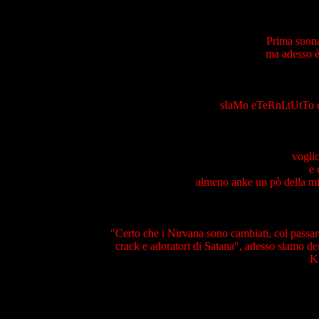
Prima suona
ma adesso è
sIaMo eTeRnI,tUtTo
vogli
e 
almeno anke un pò della mi
"Certo che i Nirvana sono cambiati, col passar
crack e adoratori di Satana", adesso siamo dei '
K