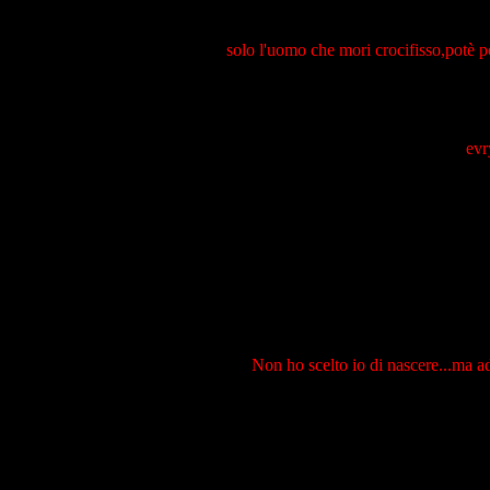
solo l'uomo che mori crocifisso,potè p
evr
Non ho scelto io di nascere...ma ad