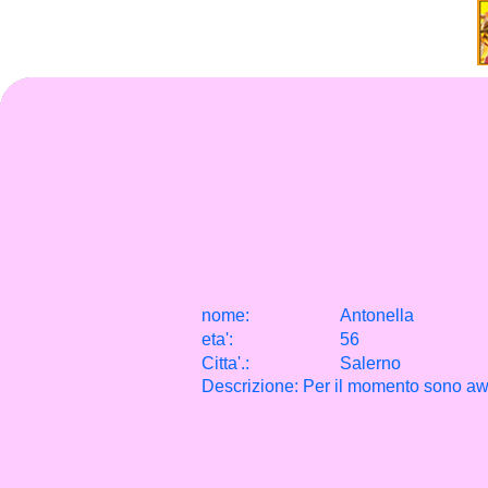
nome:
Antonella
eta
'
:
56
Citta
'
.
:
Salerno
Descrizione: Per il momento sono aw