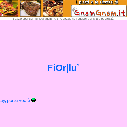
Spazio sponsor, richiedi anche tu uno spazio su ircnapoli per la tua pubblicità!
FiOr|lu`
ay, poi si vedrà