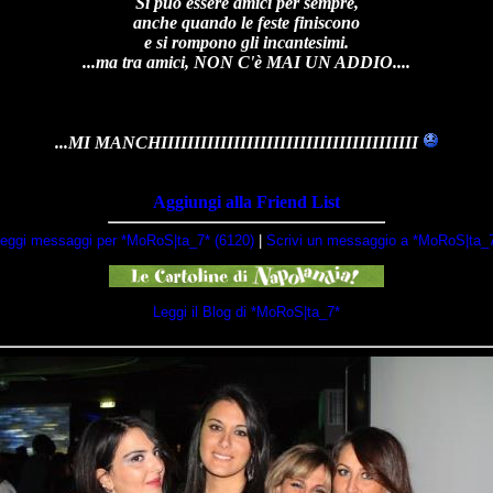
Si può essere amici per sempre,
anche quando le feste finiscono
e si rompono gli incantesimi.
...ma tra amici, NON C'è MAI UN ADDIO....
...MI MANCHIIIIIIIIIIIIIIIIIIIIIIIIIIIIIIIIIIIIIII
Aggiungi alla Friend List
eggi messaggi per *MoRoS|ta_7* (6120)
|
Scrivi un messaggio a *MoRoS|ta_
Leggi il Blog di *MoRoS|ta_7*