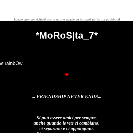
Spazio sponsor, richiedi anche tu uno spazio su ircnapoli per la tua pubblicità!
*MoRoS|ta_7*
he rainbOw
❤
... FRIENDSHIP NEVER ENDS...
Si può essere amici per sempre,
anche quando le vite ci cambiano,
ci separano e ci oppongono.