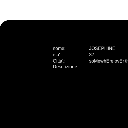
nome:
JOSEPHINE
eta
'
:
37
Citta
'
.
:
soMewhEre ovEr t
Descrizione: