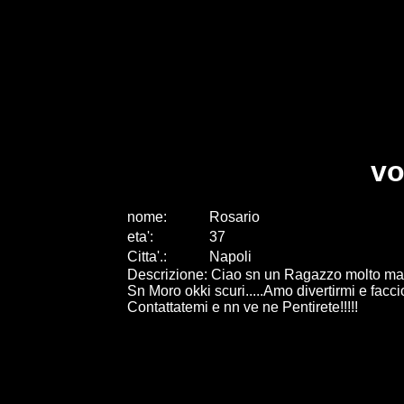
vo
nome:
Rosario
eta
'
:
37
Citta
'
.
:
Napoli
Descrizione: Ciao sn un Ragazzo molto ma M
Sn Moro okki scuri.....Amo divertirmi e faccio 
Contattatemi e nn ve ne Pentirete!!!!!