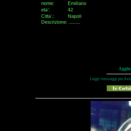
nome:
Emiliano
eta
'
:
42
Citta
'
.
:
Napoli
Descrizione: ..........
Aggiun
Leggi messaggi per Axel