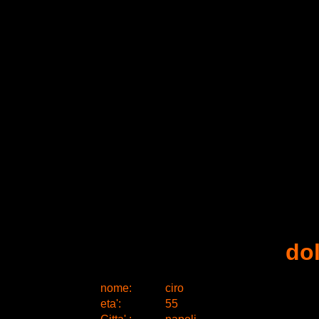
do
nome:
ciro
eta
'
:
55