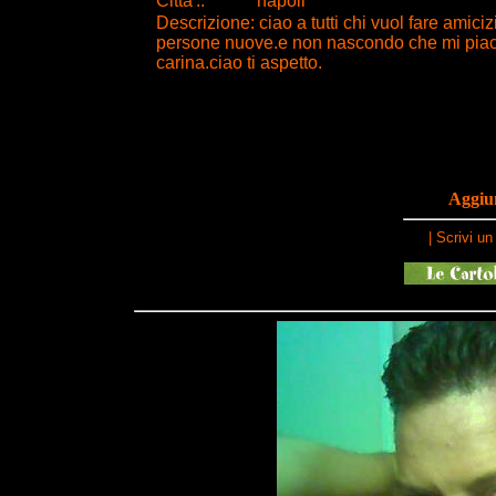
Citta
'
.
:
napoli
Descrizione: ciao a tutti chi vuol fare ami
persone nuove.e non nascondo che mi piac
carina.ciao ti aspetto.
Aggiun
|
Scrivi u