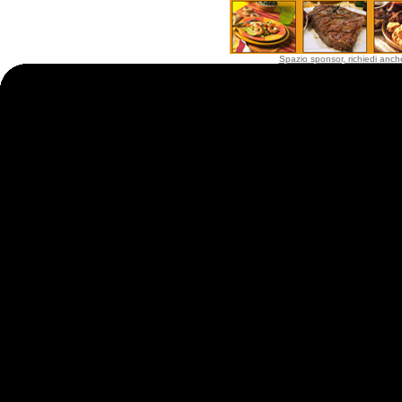
Spazio sponsor, richiedi anche