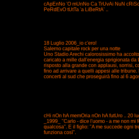
cApEnNo 'O mUnNo Ca TrUvAi NuN cRiScI
PeRdEvO tUtTa 'a LiBeRtA' ..
18 Luglio 2006_io c'ero!
Salerno capitale rock per una notte
Uno Stadio Arechi calorosissimo ha accolto 
caricato a mille dall'energia sprigionata da
risposto alla grande con applausi, sorrisi, cor
fino ad arrivare a quelli appesi alle tribune
concerti al sud che proseguirà fino al 6 ago
cHi nOn hA memOria nOn hA futUro .. 20 lu
_1999_ "Carlo - dice l'uomo - a me non mi
qualcosa". E il figlio: "A me succede ogni tr
funziona così".