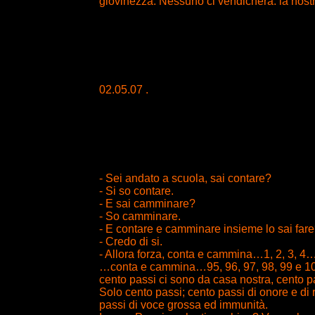
giovinezza. Nessuno ci vendicherà: la nostr
02.05.07 .
- Sei andato a scuola, sai contare?
- Si so contare.
- E sai camminare?
- So camminare.
- E contare e camminare insieme lo sai far
- Credo di si.
- Allora forza, conta e cammina…1, 2, 3, 4
…conta e cammina…95, 96, 97, 98, 99 e 100
cento passi ci sono da casa nostra, cento p
Solo cento passi; cento passi di onore e di 
passi di voce grossa ed immunità.