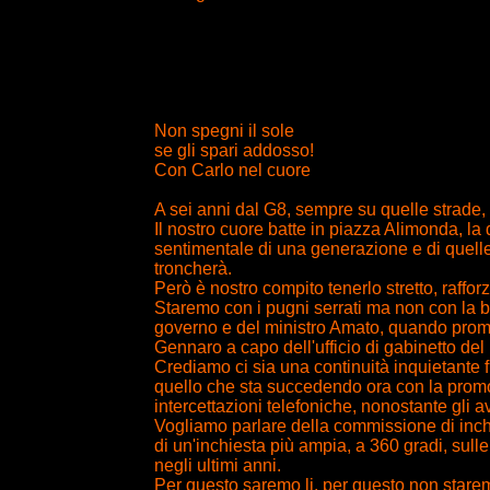
Non spegni il sole
se gli spari addosso!
Con Carlo nel cuore
A sei anni dal G8, sempre su quelle strade,
Il nostro cuore batte in piazza Alimonda, la 
sentimentale di una generazione e di quell
troncherà.
Però è nostro compito tenerlo stretto, raffor
Staremo con i pugni serrati ma non con la b
governo e del ministro Amato, quando prom
Gennaro a capo dell'ufficio di gabinetto del 
Crediamo ci sia una continuità inquietante f
quello che sta succedendo ora con la promozi
intercettazioni telefoniche, nonostante gli av
Vogliamo parlare della commissione di inc
di un'inchiesta più ampia, a 360 gradi, sulle 
negli ultimi anni.
Per questo saremo li, per questo non starem