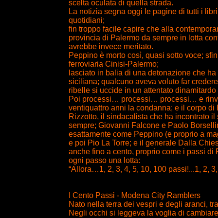
scelta oculata di quella strada.
La notizia segna oggi le pagine di tutti i libr
quotidiani;
fin troppo facile capire che alla contempora
provincia di Palermo da sempre in lotta cont
avrebbe invece meritato.
Peppino è morto così, quasi sotto voce; sfinito
ferroviaria Cinisi-Palermo;
lasciato in balia di una detonazione che ha
siciliana; qualcuno aveva voluto far creder
ribelle si uccide in un attentato dinamitardo 
Poi processi… processi… processi… e rinvii
ventiquattro anni la condanna; e il corpo di 
Rizzotto, il sindacalista che ha incontrato i
sempre; Giovanni Falcone e Paolo Borsellino,
esattamente come Peppino (e proprio a maggi
e poi Pio La Torre; e il generale Dalla Chiesa
anche fino a cento, proprio come i passi di
ogni passo una lotta:
“Allora…1, 2, 3, 4, 5, 10, 100 passi!...1, 2, 3,
I Cento Passi - Modena City Ramblers
Nato nella terra dei vespri e degli aranci, t
Negli occhi si leggeva la voglia di cambiare, 