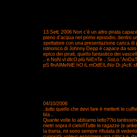
13 Sett. 2006 Non c’è un altro pirata capa
pieno d’acqua nel primo episodio, dentro u
spettatore con una presentazione carica di 
istrionico di Johnny Depp è capace da solo d
epico dei pirati, quello fantastico dei vascell
.. e NoN vI dIcO pIù NiEnTe .. SoLo "AnDaTe
pS fInAlMeNtE hO iL mOdElLiNo Di jAcK s
04/10/2006
..tutto quello che devi fare è metterti le cuffie
bla ..
Quante volte lo abbiamo letto??Io tantissim
metri sopra il cielo!!Tutte le ragazze (e an
la trama, mi sono sempre rifiutata di vederlo 
curiosità; volevo esprimere una critica e, 