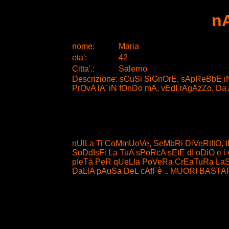
n
nome:
Maria
eta
'
:
42
Citta
'
.
:
Salerno
Descrizione: sCuSi SiGnOrE, sApReBbE i
PrOvA lA' iN fOnDo mA, vEdI rAgAzZo, Da
nUlLa Ti CoMmUoVe, SeMbRi DiVeRtItO, t
SoDdIsFi La TuA sPoRcA sEtE dI oDiO e i v
pIeTà PeR qUeLla PoVeRa CrEaTuRa LaSc
DaLlA pAuSa DeL cAfFè .. MUORI BASTARD