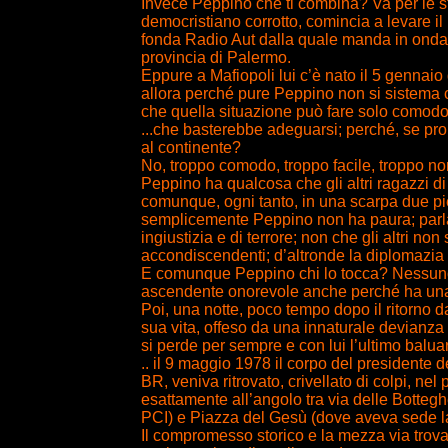
Invece Peppino che ti combina? Va per le st
democristiano corrotto, comincia a levare i
fonda Radio Aut dalla quale manda in onda 
provincia di Palermo.
Eppure a Mafiopoli lui c’è nato il 5 gennaio d
allora perché pure Peppino non si sistema c
che quella situazione può fare solo comod
...che basterebbe adeguarsi; perché, se pro
al continente?
No, troppo comodo, troppo facile, troppo n
Peppino ha qualcosa che gli altri ragazzi di
comunque, ogni tanto, in una scarpa due pie
semplicemente Peppino non ha paura; parla,
ingiustizia e di terrore; non che gli altri no
accondiscendenti; d’altronde la diplomazia 
E comunque Peppino chi lo tocca? Nessuno
ascendente onorevole anche perché ha una 
Poi, una notte, poco tempo dopo il ritorno da
sua vita, offeso da una innaturale devianza f
si perde per sempre e con lui l’ultimo baluar
.. il 9 maggio 1978 il corpo del presidente
BR, veniva ritrovato, crivellato di colpi, ne
esattamente all’angolo tra via delle Botteg
PCI) e Piazza del Gesù (dove aveva sede la
Il compromesso storico e la mezza via trov