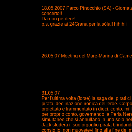
18.05.2007 Parco Pinocchio (SA) - Giornata
concerto!!
Da non perdere!
p.s. grazie ai 24Grana per la sòla!! hihihii
26.05.07 Meeting del Mare-Marina di Came
31.05.07
Per l'ultima volta (forse) la saga dei pirati
pirata, declinazione ironica dell'eroe. Corp
proiettato e frammentato in dieci, cento, m
per proprio conto, governando la Perla Nera
simultanee che si annullano in una sola nel
Jack sfodera il suo orgoglio pirata brindand
consiglio: non muovetevi fino alla fine del m