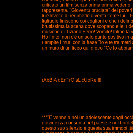
criticato un film senza prima prima vederlo..c
rappresenta, "Gioventù bruciata" dei pover
lui?Invece di redimerlo diventa come lui .. 
figliuole finiscono coi coglioni e che i deli
bruttissima la scena dove scopano e lei ride
musiche di Tiziano Ferro! Vomito! Infine la v
Ho finito, non c'è un solo punto positivo in 
riempite i muri con la frase "Io e te tre metri 
un muro di un liceo qui dietro "Ce lo abbiam
rAbBiA dEnTrO aL cUoRe !!!
***"E venne a noi un adolescente dagli occhi
giovinezza consunta nel paese e nei bordell
questo suo silenzio e questa sua immobilità