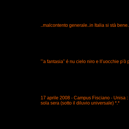
..malcontento generale..in Italia si stà bene..i
"'a fantasia" é nu cielo niro e ll'uocchie p'ò pi
17 aprile 2008 - Campus Fisciano - Unisa : 
sola sera (sotto il diluvio universale) *.*