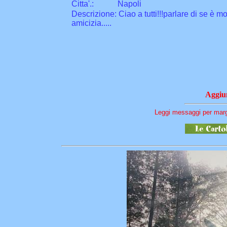
Citta
'
.
:
Napoli
Descrizione: Ciao a tutti!!!parlare di se è molt
amicizia.....
Aggiun
Leggi messaggi per marga