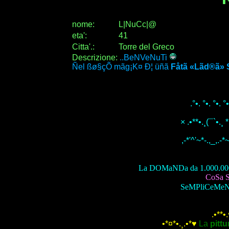
nome:
L|NuCc|@
eta
'
:
41
Citta
'
.
:
Torre del Greco
Descrizione:
..BeNVeNuTi
Ñel ßø§çÕ mãg¡K¤ Ð¦ üñã
Fåtã «Lãd®ã» 
.°•. °•. °•. °
× .•**•.¸(¯`•.¸ 
,-*'^'~*-.,_,.-*
La DOMaNDa da 1.000.00
CoSa 
SeMPliCeMe
.•**•
•*¤*•.¸.•*♥
La
pittu