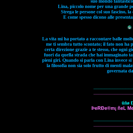
suo mondo fantastico 
Lina, piccolo nome per una grande pe
Strega le persone col suo fascino, la
E come spesso dicono alle presentazi
La vita mi ha portato a raccontare balle molt
me ti sembra tutto scontato; il fato non ha 
certa direzione grazie a te stesso, che ogni g
fuori da quella strada che hai immaginato ta
pieni giri. Quando si parla con Lina invece si
la filosofia non sia solo frutto di menti malat
governata da 
______________
______________
üñø Ð
ÞeRÐe®m¡ ñeL MeR¢
______________
______________