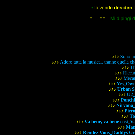
.°•.
Io vendo
desideri
*-._.-* *-._
Mi dipingi 
♪♪♪
Sono un
♪♪♪
Adoro tutta la musica.. tranne quella c
♪♪♪
Th
♪♪♪
Ricca
♪♪♪
Mecan
♪♪♪
Yes_Own
♪♪♪
Urban Sp
♪♪♪
U2_
♪♪♪
Ponchi
♪♪♪
Nirvana_S
♪♪♪
Pier
♪♪♪
To
♪♪♪
Va bene, va bene cosi_Vas
♪♪♪
Man
♪♪♪
Rendez Vous_Daddys Gro