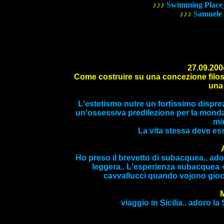
♪♪♪
Swimming Place_
♪♪♪
Samuele
27.09.200
Come costruire su una concezione filos
una 
L'
estetismo
nutre un fortissimo disprezz
un'ossessiva predilezione per la mondanit
min
La vita stessa deve es
Ho preso il brevetto di subacquea.. adoro
leggera.. L'esperienza subacquea +
cavvallucci quando vojono giocar
viaggio in Sicilia.. adoro la 