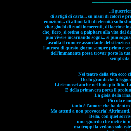
______________
..il guerri
di artigli di carta... su mani di colori e 
emozioni... di attimi fatti di eternità sullo s
vita: giochi di ruoli incoerenti¸ di lacrime in
che¸ fiero¸ si ostina a palpitare alla vita dal 
può vivere incarnando sogni... si può sognare
ascolta il rumore assordante del silenzioso
l'aurora di questo giorno sempre primo e sempr
dell'immanente possa trovar posto la tua
semplicità 
Nel teatro della vita ecco ch
Occhi grandi che ti legg
Li riconosci anche nel buio più fitto. L
E della primavera porta il profumo
La gioia della rin
Piccola e in
tanto è l'amore che ha dentro
Ma attenti a non provocarla! Altrimenti,
Bella, con quel sorris
uno sguardo che mette in mo
ma troppi la vedono solo est