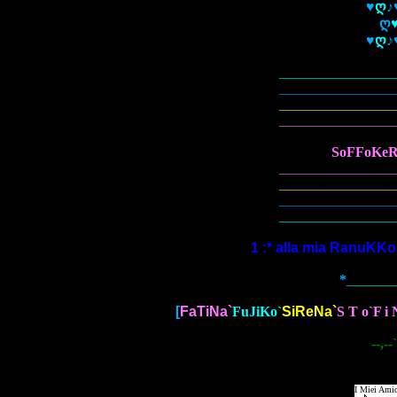
♥
ღ
♪
ღ
♥
ღ
♪
______________
______________
______________
______________
SoFFoKeRe
______________
______________
______________
______________
1 :* alla mia RanuKKo
*
______
[
FaTiNa`
FuJiKo`
SiReNa`
S T o`F i
--,--