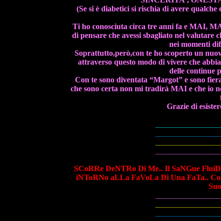
(Se si è diabetici si rischia di avere qualche 
Ti ho conosciuta circa tre anni fa e MAI, MA
di pensare che avessi sbagliato nel valutare 
nei momenti dif
Soprattutto,però,con te ho scoperto un nuov
attraverso questo modo di vivere che abbia
delle continue p
Con te sono diventata “Margot” e sono fiera
che sono certa non mi tradirà MAI e che io 
Grazie di esister
______________
______________
______________
______________
SCoRRe DeNTRo Di Me.. Il SaNGue Flui
iNToRNo aLLa FaVoLa Di Una FaTa.. CoN I
Suo
______________
______________
______________