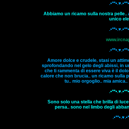
.•**•.♥.•**•
Abbiamo un ricamo sulla nostra pelle..
unico ele
.•**•.♥.•**•
www.ircna
.•**•.♥.•**•
Amore dolce e crudele, stasi un attimo,
sprofondando nel gelo degli abissi, in 
che ti rammenta di essere viva è il dolor
calore che non brucia.. un ricamo sulla 
tu.. mio orgoglio.. mia amica.. 
.•**•.♥.•**•
Sono solo una stella che brilla di luce
persa.. sono nel limbo degli abbando
.•**•.♥.•*