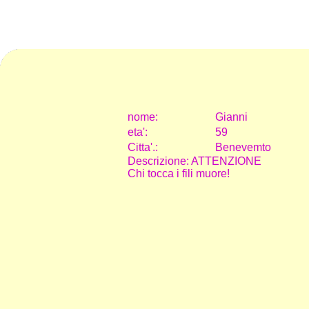
nome:
Gianni
eta
'
:
59
Citta
'
.
:
Benevemto
Descrizione: ATTENZIONE
Chi tocca i fili muore!