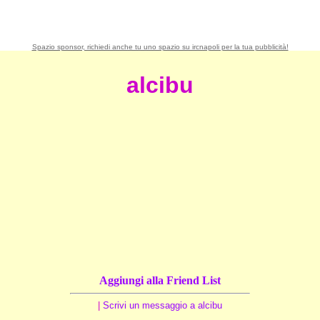
Spazio sponsor, richiedi anche tu uno spazio su ircnapoli per la tua pubblicità!
alcibu
Aggiungi alla Friend List
|
Scrivi un messaggio a alcibu