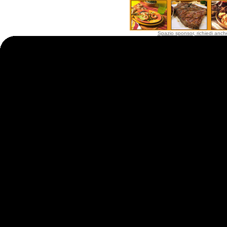
Spazio sponsor, richiedi anche