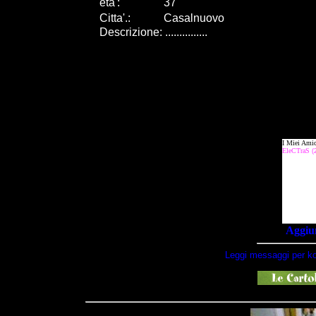
eta
'
:
37
Citta
'
.
:
Casalnuovo
Descrizione: ...............
Aggiun
Leggi messaggi per ko