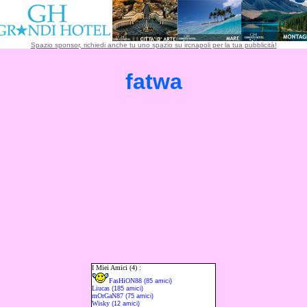
Spazio sponsor, richiedi anche tu uno spazio su ircnapoli per la tua pubblicità!
fatwa