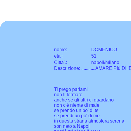
nome:
DOMENICO
eta
'
:
51
Citta
'
.
:
napoli/milano
Descrizione: ............AMARE PIù DI I
Ti prego parlami
non ti fermare
anche se gli altri ci guardano
non c'è niente di male
se prendo un po' di te
se prendi un po' di me
in questa strana atmosfera serena
son nato a Napoli