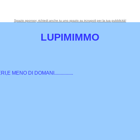
Spazio sponsor, richiedi anche tu uno spazio su ircnapoli per la tua pubblicità!
LUPIMIMMO
ERI,E MENO DI DOMANI...............