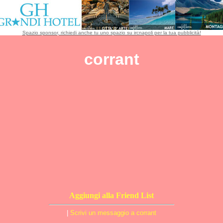
Spazio sponsor, richiedi anche tu uno spazio su ircnapoli per la tua pubblicità!
corrant
Aggiungi alla Friend List
|
Scrivi un messaggio a corrant