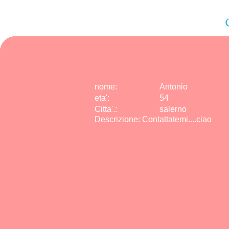
nome:
Antonio
eta
'
:
54
Citta
'
.
:
salerno
Descrizione: Contattatemi....ciao