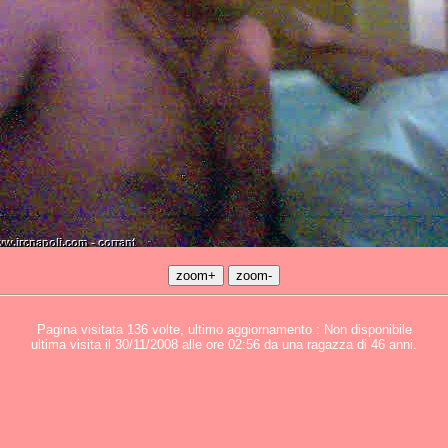
Pagina visitata 136 volte, ultimo aggiornamento : Non disponibile
ultima visita il 30/11/2008 alle ore 02:56 da una ragazza di 46 anni.