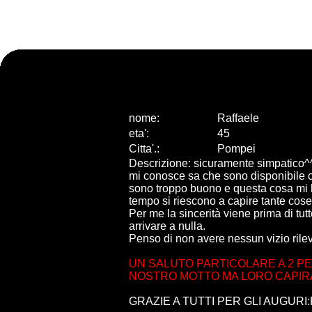
nome:
Raffaele
eta
'
:
45
Citta
'
.
:
Pompei
Descrizione: sicuramente simpatico^^org
mi conosce sa che sono disponibile con
sono troppo buono e questa cosa mi 
tempo si riescono a capire tante cose
Per me la sincerità viene prima di tu
arrivare a nulla.
Penso di non avere nessun vizio rilevan
UN SALUTO PARTICOLARE A 2 PER
NOSTRO MOTTO MA LORO CAPIRA
GRAZIE A TUTTI PER GLI AUGURI:P