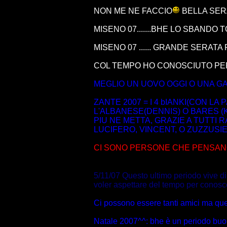
NON ME NE FACCIO
BELLA SERA
MISENO 07.......BHE LO SBANDO T
MISENO 07 ...... GRANDE SERATA F
COL TEMPO HO CONOSCIUTO PERS
MEGLIO UN UOVO OGGI O UNA GA
ZANTE 2007 = I 4 bIANKI(CON LA 
L'ALBANESE(DENNIS) O BARES (
PIU NE METTA, GRAZIE A TUTTI 
LUCIFERO, VINCENT, O ZUZZUSIEL, 
CI SONO PERSONE CHE PENSANO 
5/11/07 Questo ultimo periodo vive d
voler aspettare del tempo per conos
Ci possono essere tanti amici ma quel
Natale 2007^^: bhe è un periodo buon