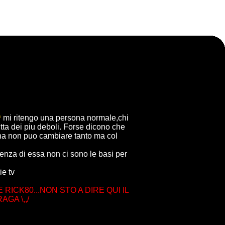
mi ritengo una persona normale,chi
itta dei piu deboli. Forse dicono che
na non puo cambiare tanto ma col
senza di essa non ci sono le basi per
ie tv
ICK80...NON STO A DIRE QUI IL
A \,,/