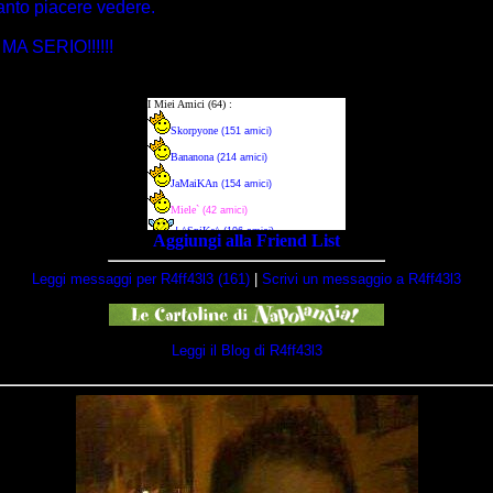
anto piacere vedere.
A SERIO!!!!!!
Aggiungi alla Friend List
Leggi messaggi per R4ff43l3 (161)
|
Scrivi un messaggio a R4ff43l3
Leggi il Blog di R4ff43l3