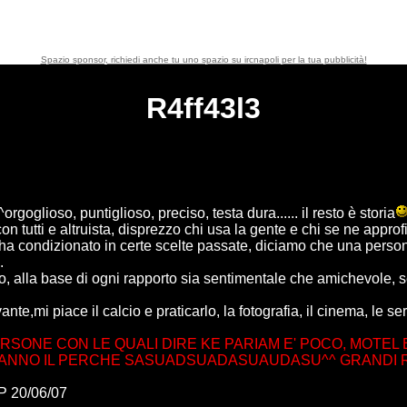
Spazio sponsor, richiedi anche tu uno spazio su ircnapoli per la tua pubblicità!
R4ff43l3
oglioso, puntiglioso, preciso, testa dura...... il resto è storia
 tutti e altruista, disprezzo chi usa la gente e chi se ne approf
ha condizionato in certe scelte passate, diciamo che una perso
.
tto, alla base di ogni rapporto sia sentimentale che amichevole, 
te,mi piace il calcio e praticarlo, la fotografia, il cinema, le ser
SONE CON LE QUALI DIRE KE PARIAM E' POCO, MOTEL E R
NNO IL PERCHE SASUADSUADASUAUDASU^^ GRANDI RAG
 20/06/07