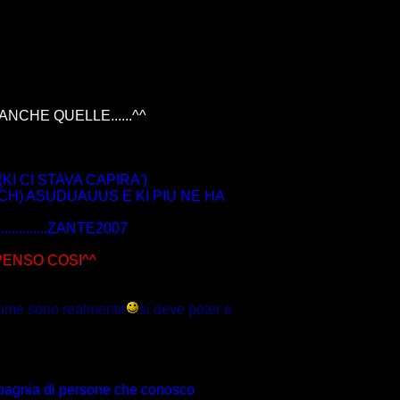
CHE QUELLE......^^
KI CI STAVA CAPIRA')
CH) ASUDUAUUS E KI PIU NE HA
.........ZANTE2007
PENSO COSI^^
 come sono realmente
si deve poter e
mpagnia di persone che conosco