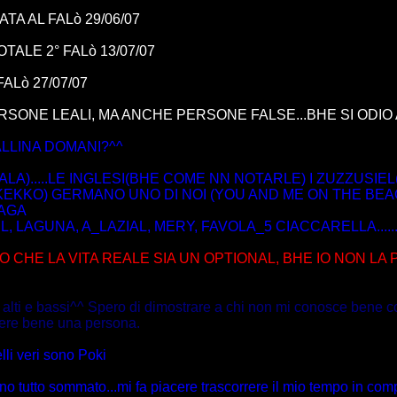
TA AL FALò 29/06/07
OTALE 2° FALò 13/07/07
ALò 27/07/07
ONE LEALI, MA ANCHE PERSONE FALSE...BHE SI ODIO AN
LLINA DOMANI?^^
PALA).....LE INGLESI(BHE COME NN NOTARLE) I ZUZZUSIEL(
KEKKO) GERMANO UNO DI NOI (YOU AND ME ON THE BEA
RAGA
LAGUNA, A_LAZIAL, MERY, FAVOLA_5 CIACCARELLA..........
CHE LA VITA REALE SIA UN OPTIONAL, BHE IO NON LA 
i alti e bassi^^ Spero di dimostrare a chi non mi conosce bene
cere bene una persona.
li veri sono Poki
o tutto sommato...mi fa piacere trascorrere il mio tempo in co