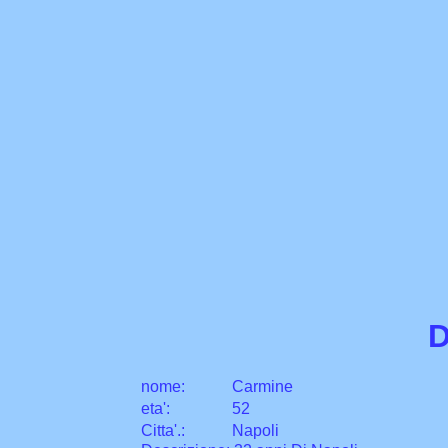
D
nome:
Carmine
eta
'
:
52
Citta
'
.
:
Napoli