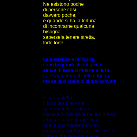
Ne esistono poche
di persone cosi,
davvero poche,
e quando si ha la fortuna
di incontrarne qualcuna
bisogna
sapersela tenere stretta,
forte forte...
La speranza e la fiducia
sono le grandi ali della vita,
senza di esse si rimane a terra.
La strada verso il cielo è lunga,
ma se ci si crede ci si può arrivare.
Piccola stella,
il buio terribile nn è
quello che ti circonda,
ma quello che abita nel tuo cuore,
e la luce più brillante nn è
quella che risplende fuori,
ma quella che brilla nei tuoi occhi
l'unica che sale dal cuore.