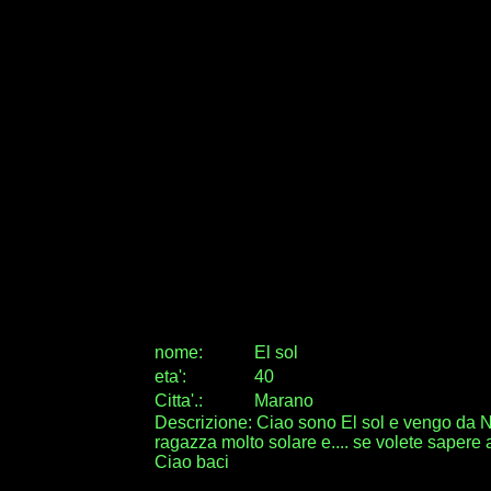
nome:
El sol
eta
'
:
40
Citta
'
.
:
Marano
Descrizione: Ciao sono El sol e vengo da Napo
ragazza molto solare e.... se volete sapere a
Ciao baci