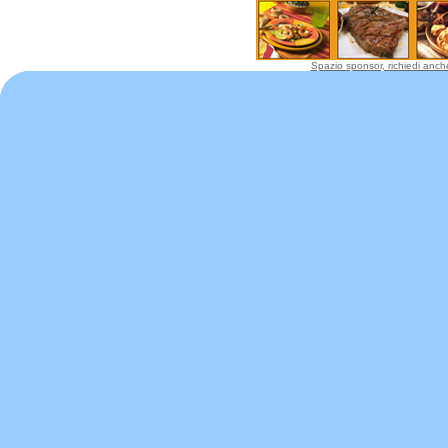
Spazio sponsor, richiedi anche