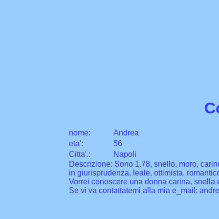
C
nome:
Andrea
eta
'
:
56
Citta
'
.
:
Napoli
Descrizione: Sono 1.78, snello, moro, carino
in giurisprudenza, leale, ottimista, romanti
Vorrei conoscere una donna carina, snella e
Se vi va contattatemi alla mia e_mail: andr