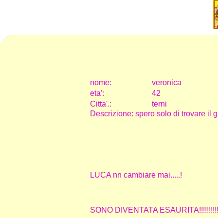
nome:
veronica
eta
'
:
42
Citta
'
.
:
terni
Descrizione: spero solo di trovare il 
LUCA nn cambiare mai.....!
SONO DIVENTATA ESAURITA!!!!!!!!!!!!!!