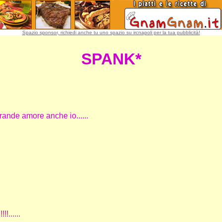
Spazio sponsor, richiedi anche tu uno spazio su ircnapoli per la tua pubblicità!
SPANK*
grande amore anche io......
......