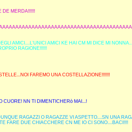
DE MERDA!!!!!!
AAAAAAAAAAAAAAAAAAAAAAAAAAAAAAAAAAAAAAAAAAAA
GLI AMICI....L'UNICI AMICI KE HAI CM MI DICE MI NONNA.
ROPRIO RAGIONE!!!!!!
ELLE...NOI FAREMO UNA COSTELLAZIONE!!!!!!!
 CUORE! NN TI DIMENTICHERò MAI...!
DUNQUE RAGAZZI O RAGAZZE VI ASPETTO....SN UNA RAGA
E FARE DUE CHIACCHERE CN ME IO CI SONO....BACI!!!!