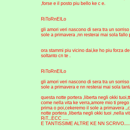
,forse e il posto piu bello ke c e.
RiToRnElLo
gli amori veri nascono di sera tra un sorriso
sole a primavera ,nn resterai mai sola fallo 
ora stammi piu vicino dai,ke ho piu forza d
soltanto cn te .
RiToRnElLo
gli amori veri nascono di sera tra un sorriso
sole a primavera e nn resterai mai sola tant
questa notte portera ,liberta negli okki tuoi,
come nella vita ke verra,amore mio ti prego 
prima o poi,cekeremo il sole a primavera ,,co
notte portera ,liberta negli okki tuoi ,nella vit
RiT...ECC .....
E TANTISSIME ALTRE KE NN SCRIVO.......