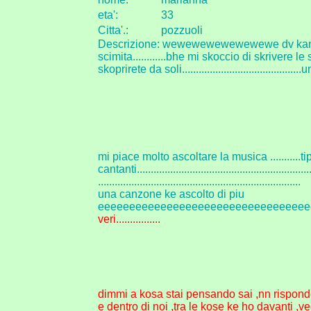
eta
'
:
33
Citta
'
.
:
pozzuoli
Descrizione: wewewewewewewewe dv kancell
scimita............bhe mi skoccio di skrivere le 
skoprirete da soli...........................................u
mi piace molto ascoltare la musica ...........tipo g
cantanti..................................................................
.........................................................................
una canzone ke ascolto di piu
eeeeeeeeeeeeeeeeeeeeeeeeeeeeeeeee
veri................
dimmi a kosa stai pensando sai ,nn rispond
e dentro di noi ,tra le kose ke ho davanti ,v