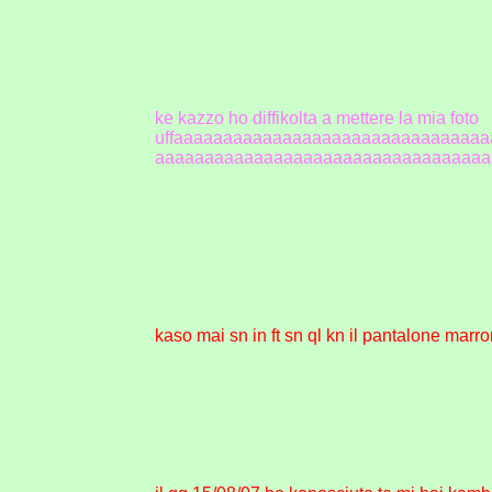
ke kazzo ho diffikolta a mettere la mia foto
uffaaaaaaaaaaaaaaaaaaaaaaaaaaaaaaa
aaaaaaaaaaaaaaaaaaaaaaaaaaaaaaaaaa
kaso mai sn in ft sn ql kn il pantalone marr