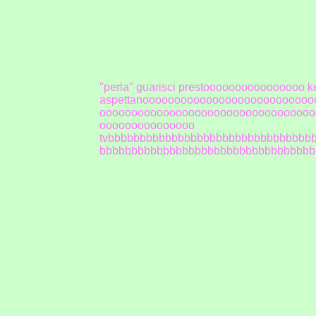
"perla" guarisci prestoooooooooooooooo ke i
aspettanoooooooooooooooooooooooooo
oooooooooooooooooooooooooooooooooo
ooooooooooooooo
tvbbbbbbbbbbbbbbbbbbbbbbbbbbbbbbbb
bbbbbbbbbbbbbbbbbbbbbbbbbbbbbbbbbb