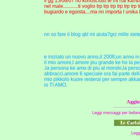
il gg 15/08/07 ho konosciuto te mi hai kambi
nel male............ti voglio trp trp trp trp trp 
bugiardo e egoista....ma nn importa l unika ko
nn so fare il blog qkl mi aiuta?grz mille siete g
e iniziato un nuovo anno,il 2008;un anno in 
il mio amore,l amore piu grande ke ho la pe
,la persona ke amo di piu al mondo,la perso
abbracci.amore 6 speciale ora fai parte dell
mio pikkolo kuore resterai per sempre akkant
io TI AMO.
Aggiun
Leggi messaggi per bellan
Leggi