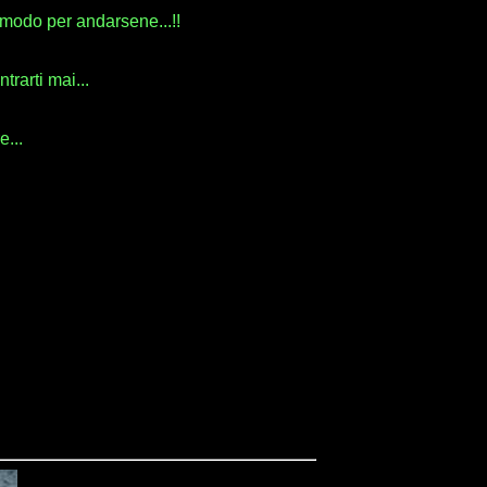
 modo per andarsene...!!
rarti mai...
e...