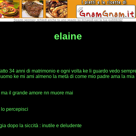
Spazio sponsor, richiedi anche tu uno spazio su ircnapoli per la tua pubblicità!
elaine
 fatto 34 anni di matrimonio e ogni volta ke li guardo vedo semp
un uomo ke mi ami almeno la metà di come mio padre ama la m
 ma il grande amore nn muore mai
 lo percepisci
ia dopo la siccità : inutile e deludente