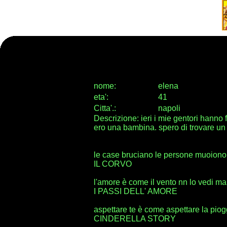
nome:
elena
eta
'
:
41
Citta
'
.
:
napoli
Descrizione: ieri i mie gentori hanno
ero una bambina. spero di trovare 
le case bruciano le persone muoiono
IL CORVO
l'amore è come il vento nn lo vedi ma
I PASSI DELL' AMORE
aspettare te è come aspettare la piogg
CINDERELLA STORY