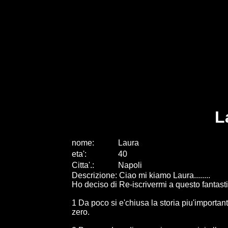
L
nome:
Laura
eta
'
:
40
Citta
'
.
:
Napoli
Descrizione: Ciao mi kiamo Laura........
Ho deciso di Re-iscrivermi a questo fantasti
1 Da poco si e'chiusa la storia piu'importan
zero.