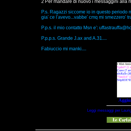
2 Per mandare di nuovo i messaggini alla mi
P.s. Ragazzi siccome io in questo periodo 
gia' ce l'avevo...vabbe' cmq mi smezzero' tra 
P.p.s. il mio contatto Msn e': uffastrauffa@ho
P.p.p.s. Grande J.ax and A.31....
Fabiuccio mi manki....
Aggiun
Leggi messaggi per Laurig