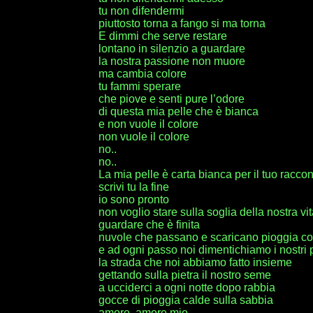
tu non difendermi
piuttosto torna a fango si ma torna
E dimmi che serve restare
lontano in silenzio a guardare
la nostra passione non muore
ma cambia colore
tu fammi sperare
che piove e senti pure l’odore
di questa mia pelle che è bianca
e non vuole il colore
non vuole il colore
no..
no..
La mia pelle è carta bianca per il tuo raccon
scrivi tu la fine
io sono pronto
non voglio stare sulla soglia della nostra vit
guardare che è finita
nuvole che passano e scaricano pioggia c
e ad ogni passo noi dimentichiamo i nostri 
la strada che noi abbiamo fatto insieme
gettando sulla pietra il nostro seme
a ucciderci a ogni notte dopo rabbia
gocce di pioggia calde sulla sabbia
amore, amore mio