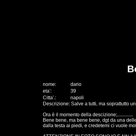
B
nome:
dario
eta
'
:
39
Citta
'
.
:
napoli
Descrizione: Salve a tutti, ma soprattutto u
Ora è il momento della descizione;.............
Bene bene, ma bene bene, dgt da una delle ta
dalla testa ai piedi, e credetemi ci vuole m