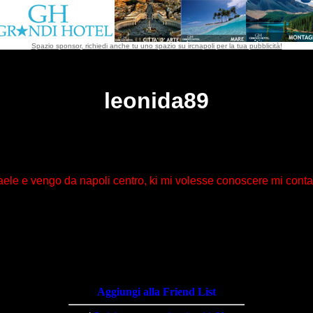
Spazio sponsor, richiedi anche tu uno spazio su ircnapoli per la tua pubblicità!
leonida89
ffaele e vengo da napoli centro, ki mi volesse conoscere mi conta
Aggiungi alla Friend List