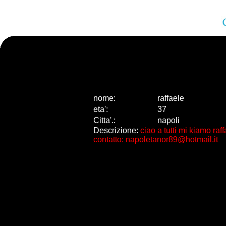
nome:
raffaele
eta
'
:
37
Citta
'
.
:
napoli
Descrizione:
ciao a tutti mi kiamo ra
contatto: napoletanor89@hotmail.it