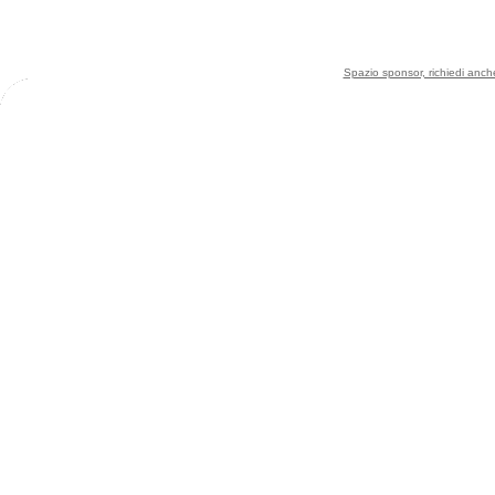
Spazio sponsor, richiedi anche