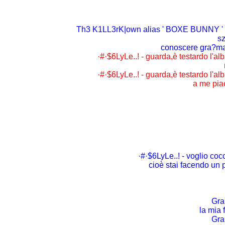
Th3 K1LL3rK|own alias ' BOXE BUNNY ' 
sz
conoscere gra?ma 
·#·$6LyLe..! - guarda,è testardo l'alb
·#·$6LyLe..! - guarda,è testardo l'alb
a me piac
·#·$6LyLe..! - voglio cocc
cioè stai facendo un 
Gra[
la mia 
Gra[