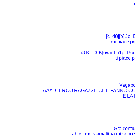
L
[c=48][b] Jo_B
mi piace p
Th3 K1||3rK|own Lu1g1Bonu
ti piace
Vagabon
AAA. CERCO RAGAZZE CHE FANNO CO
E LA
Gra[confus
ah e cmq stamattina mi sono 