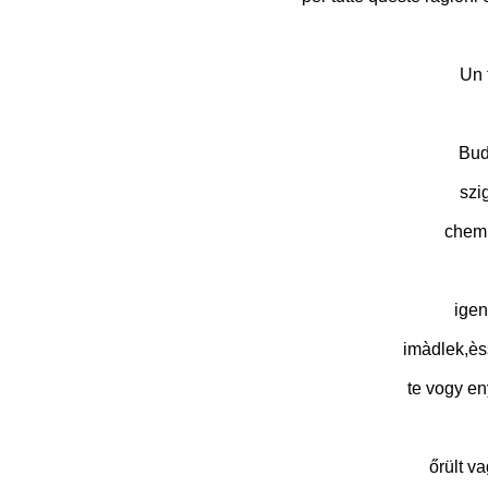
Un 
Bud
szi
chemi
igen
imàdlek,èss
te vogy e
őrült v