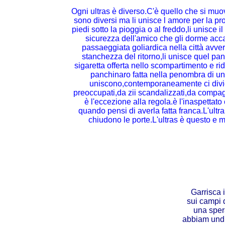
Ogni ultras è diverso.C'è quello che si muo
sono diversi ma li unisce l amore per la pro
piedi sotto la pioggia o al freddo,li unisce i
sicurezza dell'amico che gli dorme accant
passaeggiata goliardica nella città avversa
stanchezza del ritorno,li unisce quel pan
sigaretta offerta nello scompartimento e rida
panchinaro fatta nella penombra di un 
uniscono,contemporaneamente ci divid
preoccupati,da zii scandalizzati,da compagn
è l'eccezione alla regola.è l'inaspettato
quando pensi di averla fatta franca.L'ultra
chiudono le porte.L'ultras è questo e mol
Garrisca i
sui campi d
una sper
abbiam undic