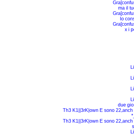
Gra[confus
ma il tu
Gra[confus
lo cons
Gra[confus
x i 
L
L
L
L
due gio
Th3 K1||3rK|own E sono 22,anch i
*
Th3 K1||3rK|own E sono 22,anch i
s
L