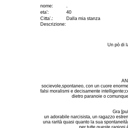
nome:
.
eta
'
:
40
Citta
'
.
:
Dalla mia stanza
Descrizione:
Un pò di la
AN
socievole,spontaneo, con un cuore enorme e 
falsi moralismi e decisamente intelligente;
dietro paranoie o comunque 
Gra [pu
un adorabile narcisista, un ragazzo estrem
una rarità quasi quanto la sua spontaneità! Sa
per tutte queste ragioni 