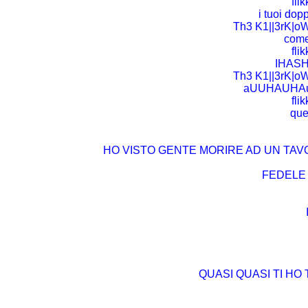
fli
i tuoi dop
Th3 K1||3rK|oWn
come 
fli
IHASHI
Th3 K1||3rK|oWn
aUUHAUHAu
fli
que
HO VISTO GENTE MORIRE AD UN TAV
FEDELE 
QUASI QUASI TI HO