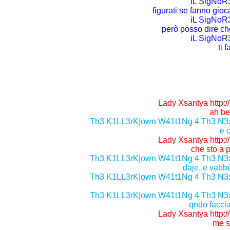
iL SigNoR3
figurati se fanno gio
iL SigNoR3
però posso dire che
iL SigNoR3
ti 
Lady Xsantya http:/
ah b
Th3 K1LL3rK|own W41t1Ng 4 Th3 N3xT 
e 
Lady Xsantya http:/
che sto a p
Th3 K1LL3rK|own W41t1Ng 4 Th3 N3xT 
daje..e vabbè
Th3 K1LL3rK|own W41t1Ng 4 Th3 N3xT 
Th3 K1LL3rK|own W41t1Ng 4 Th3 N3xT 
qndo facci
Lady Xsantya http:/
me se