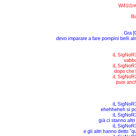
W41t1nG
Bu
Gra [
devo imparare a fare pompini belli al
iL SigNoR3
vabbu
iL SigNoR3
dopo che h
iL SigNoR3
puoi anch
iL SigNoR3
ehehheheh si po
iL SigNoR3
già ci stanno alt
iL SigNoR3
e gli altri hanno detto "