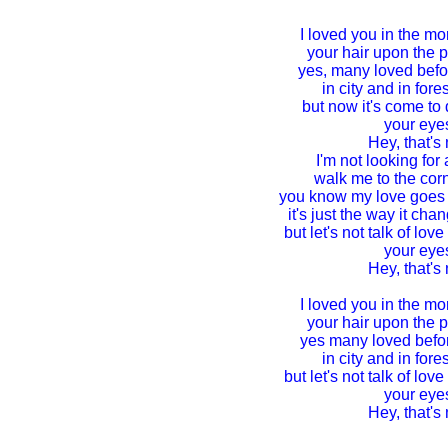
I loved you in the m
your hair upon the p
yes, many loved befor
in city and in for
but now it's come to 
your eyes
Hey, that's
I'm not looking for
walk me to the corn
you know my love goes w
it's just the way it cha
but let's not talk of lov
your eyes
Hey, that's
I loved you in the m
your hair upon the p
yes many loved befor
in city and in for
but let's not talk of lov
your eyes
Hey, that's