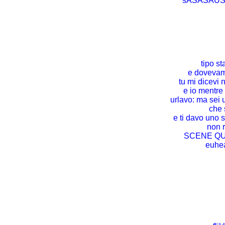
sASASAUS
tipo s
e dovevam
tu mi dicevi n
e io mentre
urlavo: ma sei
che 
e ti davo uno 
non r
SCENE QU
euhe