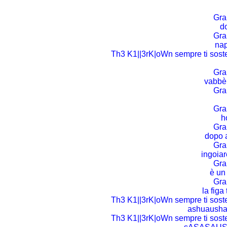
Gra[
d
Gra[
nap
Th3 K1||3rK|oWn sempre ti sosterr
Gra[
vabbè 
Gra[
Gra[
h
Gra[
dopo a
Gra[
ingoia
Gra[
è un
Gra[
la figa
Th3 K1||3rK|oWn sempre ti sosterr
ashuaush
Th3 K1||3rK|oWn sempre ti sosterr