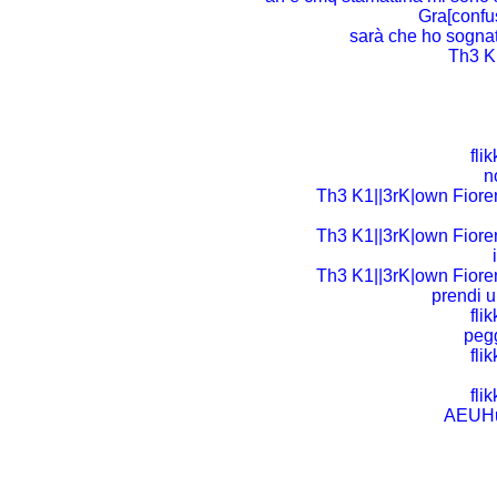
Gra[confus
sarà che ho sogna
Th3 K
flik
n
Th3 K1||3rK|own Fioren
Th3 K1||3rK|own Fioren
Th3 K1||3rK|own Fioren
prendi u
flik
pegg
flik
flik
AEUH