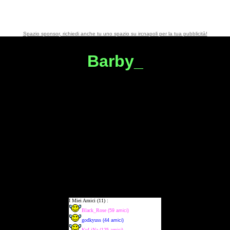
Spazio sponsor, richiedi anche tu uno spazio su ircnapoli per la tua pubblicità!
Barby_