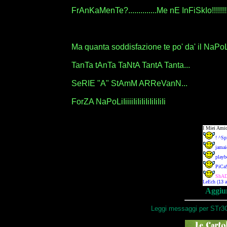
FrAnKaMenTe?..............Me nE InFiSkIo!!!!!!!
Ma quanta soddisfazione te po' da' il NaPo
TanTa tAnTa TaNtA TantA Tanta...
SeRIE "A" StAmM ARReVanN...
ForZA NaPoLiIiiiiIiIiIiIiIiIiIiIi
Aggiun
Leggi messaggi per STr3