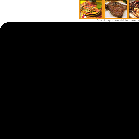
Spazio sponsor, richiedi anche