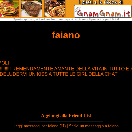
Spazio sponsor, richiedi anche tu uno spazio su ircnapoli per la tua pubblicità!
faiano
POLI
!!!!!!!!!!!!!TREMENDAMENTE AMANTE DELLA VITA IN TUTTO E 
DELUDERVI.UN KISS A TUTTE LE GIRL DELLA CHAT
Aggiungi alla Friend List
Leggi messaggi per faiano (11)
|
Scrivi un messaggio a faiano